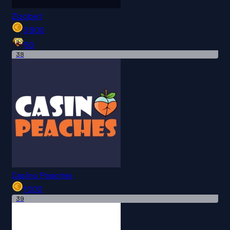
Zizobet
3 800
50
38
Casino Peaches
1 000
39