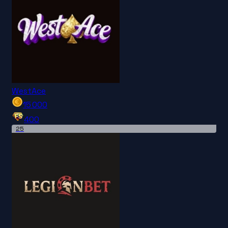
WestAce
15 000
400
25