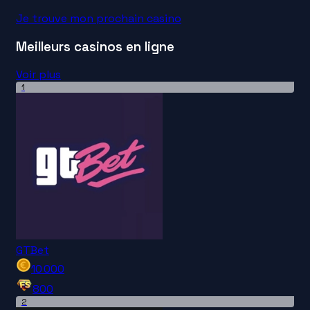
Je trouve mon prochain casino
Meilleurs casinos en ligne
Voir plus
1
GTBet
10 000
800
2