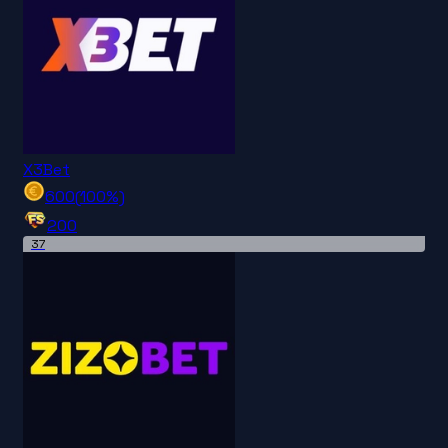
X3Bet
600
(
100
%)
200
37