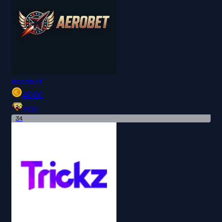
Aerobet
4 000
200
34