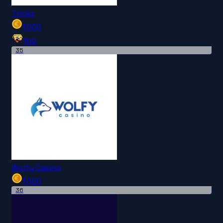
Trickz
1 000
100
35
Wolfy Casino
1 000
36