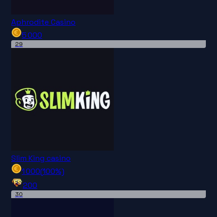
Aphrodite Casino
5 000
29
Slim King casino
1 000
(
100
%)
200
30