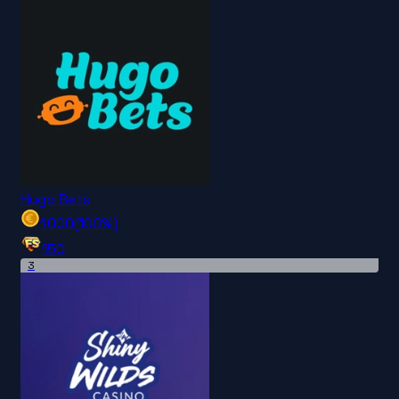
Hugo Bets
1 000
(
100
%)
150
3