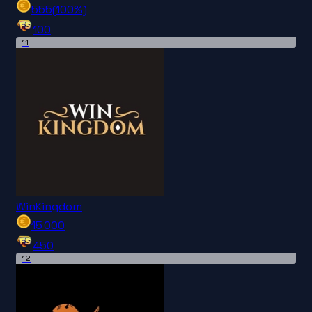
555
(
100
%)
100
11
WinKingdom
15 000
450
12