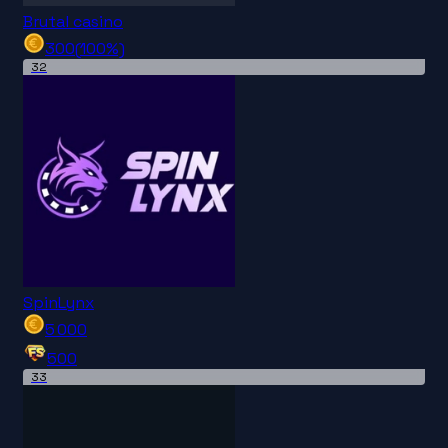
Brutal casino
300
(
100
%)
32
SpinLynx
5 000
500
33