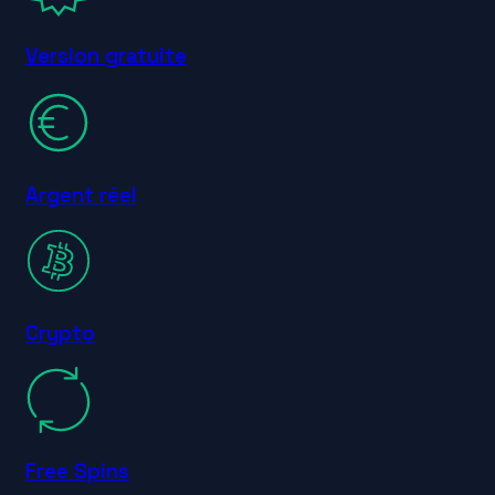
Version gratuite
Argent réel
Crypto
Free Spins