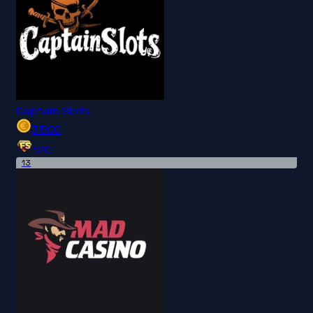
Captain Slots
3 500
120
13