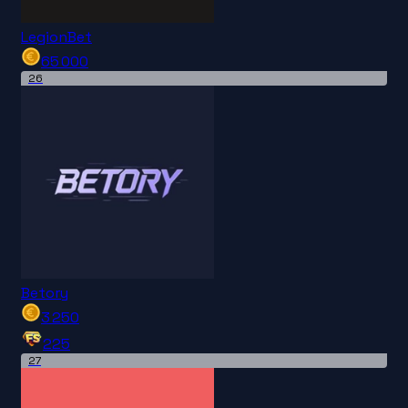
LegionBet
65 000
26
Betory
3 250
225
27