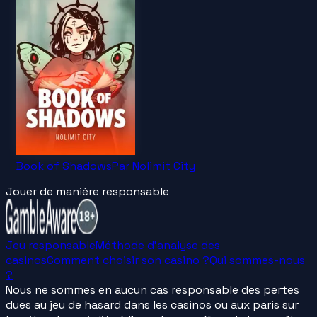
Book of Shadows
Par
Nolimit City
Jouer de manière responsable
Jeu responsable
Méthode d'analyse des
casinos
Comment choisir son casino ?
Qui sommes-nous
?
Nous ne sommes en aucun cas responsable des pertes
dues au jeu de hasard dans les casinos ou aux paris sur