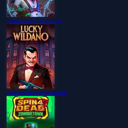
Teslamania
Par
GameBeat
Lucky Wildano
Par
GameBeat