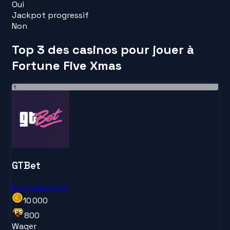
Oui
Jackpot progressif
Non
Top 3 des casinos pour jouer à
Fortune Five Xmas
1
GTBet
Lire notre avis
10 000
800
Wager