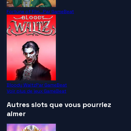
Fortune of Flin...
Par
GameBeat
Bloody Waltz
Par
GameBeat
Voir plus de jeux GameBeat
Autres slots que vous pourriez
aimer