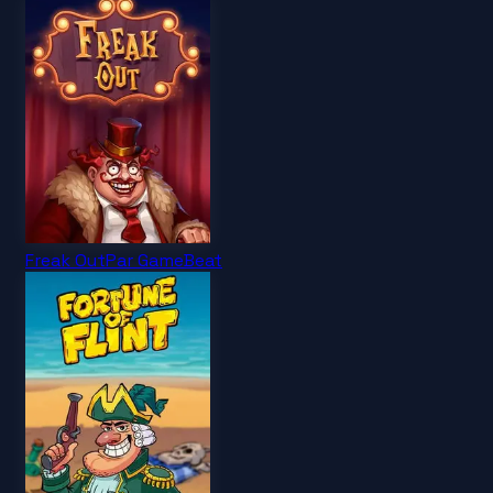
Freak Out
Par
GameBeat