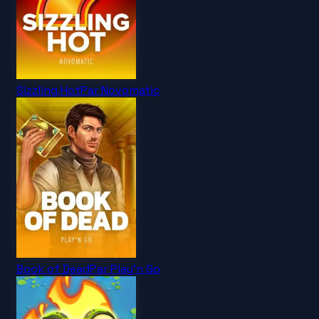
Sizzling Hot
Par
Novomatic
Book of Dead
Par
Play'n Go