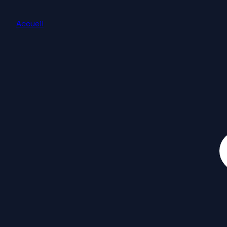
Accueil