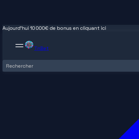
Aujourd'hui 10 000€ de bonus en cliquant ici
TnBet
Rechercher