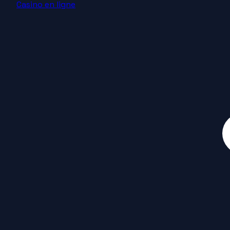
Casino en ligne