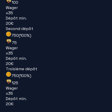
100
Wager
x
35
Dépôt min.
20
€
Second dépôt
750
(
100
%)
75
Wager
x
35
Dépôt min.
20
€
Troisième dépôt
750
(
100
%)
125
Wager
x
35
Dépôt min.
20
€