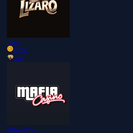
Lizaro
16 000
350
Mafia casino