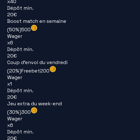
x
40
Dépôt min.
20
€
Boost match en semaine
(
50
%)
500
Wager
x
6
Dépôt min.
20
€
Coup d'envoi du vendredi
(
20
%)
Freebet
200
Wager
x
1
Dépôt min.
20
€
Jeu extra du week-end
(
30
%)
300
Wager
x
6
Dépôt min.
20
€