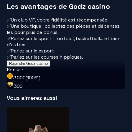
Les avantages de Godz casino
✅
Un club VIP, votre fidélité est récompensée.
✅
Une boutique : collectez des pièces et dépensez
les pour plus de bonus.
✅
Pariez sur le sport : football, basketball... et bien
d'autres.
✅
Pariez sur le esport
✅
Pariez sur les courses hippiques.
Rejoindre Godz casino
Bonus :
2 000
(
100
%)
300
Vous aimerez aussi