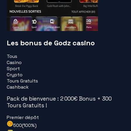
Les bonus de Godz casino
Tous
Casino
Sport
Crypto
Tours Gratuits
Cashback
Pack de bienvenue
:
2 000€
Bonus
+
300
Tours Gratuits
!
Premier dépôt
500
(
100
%)