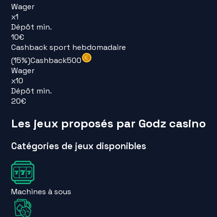
Wager
x
1
Dépôt min.
10
€
Cashback sport hebdomadaire
(
15
%)
Cashback
500
Wager
x
10
Dépôt min.
20
€
Les jeux proposés par Godz casino
Catégories de jeux disponibles
Machines à sous