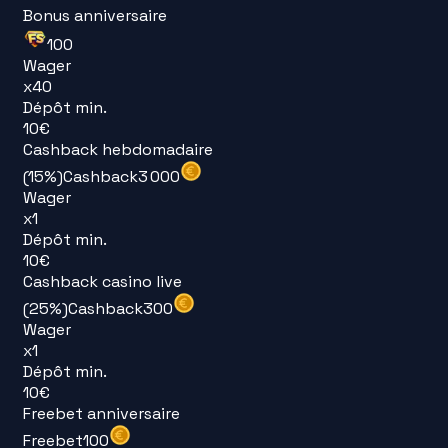
Bonus anniversaire
100
Wager
x
40
Dépôt min.
10
€
Cashback hebdomadaire
(
15
%)
Cashback
3 000
Wager
x
1
Dépôt min.
10
€
Cashback casino live
(
25
%)
Cashback
300
Wager
x
1
Dépôt min.
10
€
Freebet anniversaire
Freebet
100