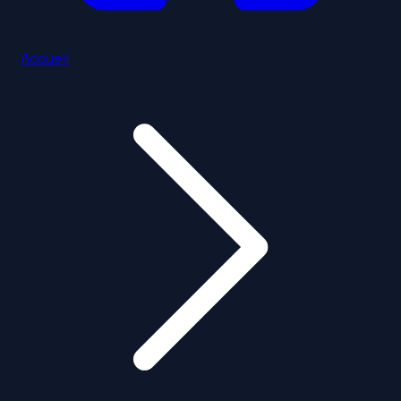
Accueil