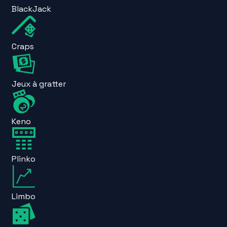
BlackJack
Craps
Jeux à gratter
Keno
Plinko
Limbo