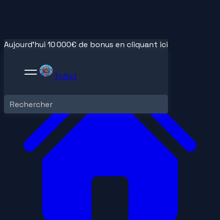
Aujourd'hui 10 000€ de bonus en cliquant ici
TnBet
Rechercher