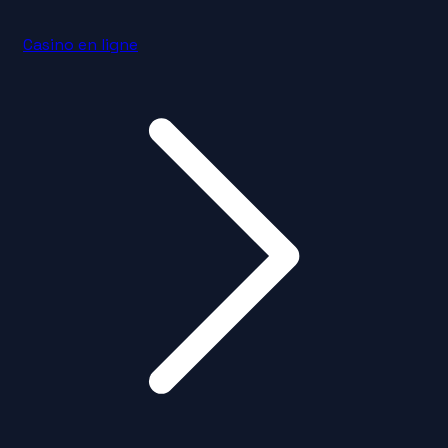
Casino en ligne