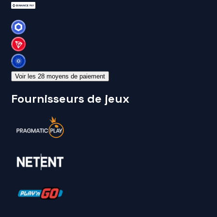
Voir les 28 moyens de paiement
Fournisseurs de jeux