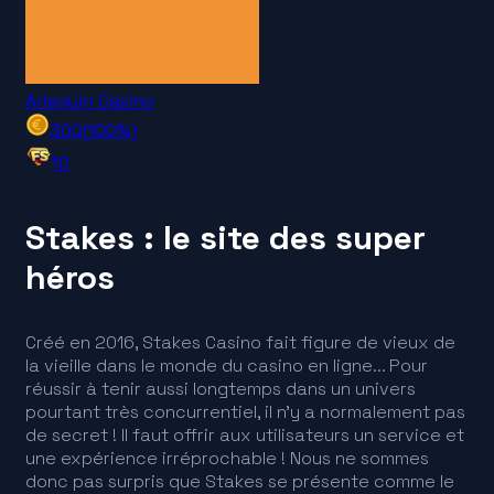
Arlequin Casino
300
(
100
%)
10
Stakes : le site des super
héros
Créé en 2016, Stakes Casino fait figure de vieux de
la vieille dans le monde du casino en ligne... Pour
réussir à tenir aussi longtemps dans un univers
pourtant très concurrentiel, il n'y a normalement pas
de secret ! Il faut offrir aux utilisateurs un service et
une expérience irréprochable ! Nous ne sommes
donc pas surpris que Stakes se présente comme le