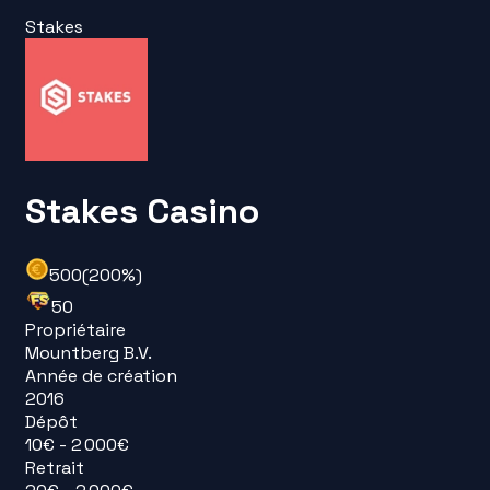
Stakes
Stakes Casino
500
(
200
%)
50
Propriétaire
Mountberg B.V.
Année de création
2016
Dépôt
10€ - 2 000€
Retrait