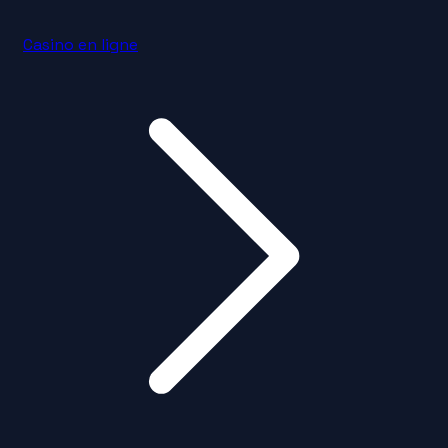
Casino en ligne