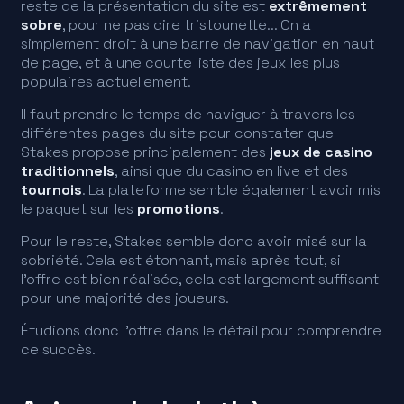
reste de la présentation du site est
extrêmement
sobre
, pour ne pas dire tristounette... On a
simplement droit à une barre de navigation en haut
de page, et à une courte liste des jeux les plus
populaires actuellement.
Il faut prendre le temps de naviguer à travers les
différentes pages du site pour constater que
Stakes propose principalement des
jeux de casino
traditionnels
, ainsi que du casino en live et des
tournois
. La plateforme semble également avoir mis
le paquet sur les
promotions
.
Pour le reste, Stakes semble donc avoir misé sur la
sobriété. Cela est étonnant, mais après tout, si
l'offre est bien réalisée, cela est largement suffisant
pour une majorité des joueurs.
Étudions donc l'offre dans le détail pour comprendre
ce succès.