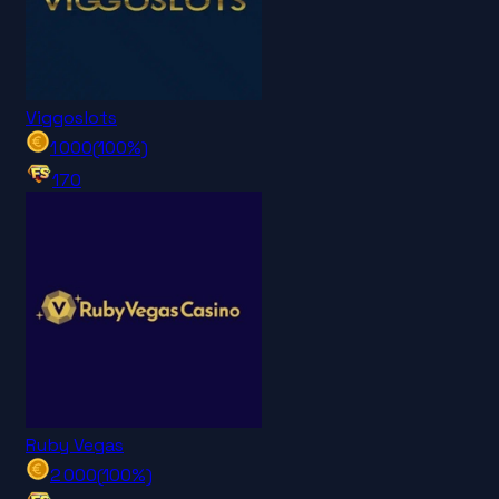
Viggoslots
1 000
(
100
%)
170
Ruby Vegas
2 000
(
100
%)