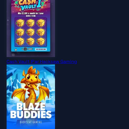
Cash Vault I
Par
Hacksaw Gaming