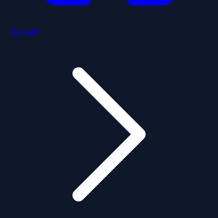
Accueil