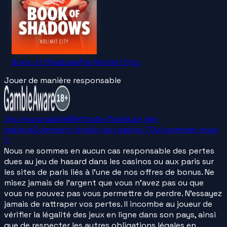
Book of Shadows
Par
Nolimit City
Jouer de manière responsable
Jeu responsable
Méthode d'analyse des
casinos
Comment choisir son casino ?
Qui sommes-nous
?
Nous ne sommes en aucun cas responsable des pertes
dues au jeu de hasard dans les casinos ou aux paris sur
les sites de paris liés à l'une de nos offres de bonus. Ne
misez jamais de l'argent que vous n'avez pas ou que
vous ne pouvez pas vous permettre de perdre. N'essayez
jamais de rattraper vos pertes. Il incombe au joueur de
vérifier la légalité des jeux en ligne dans son pays, ainsi
que de respecter les autres obligations légales en