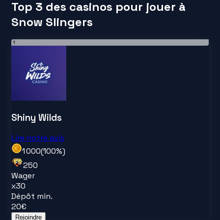
Top 3 des casinos pour jouer à
Snow Slingers
1
Shiny Wilds
Lire notre avis
1 000
(
100
%)
250
Wager
x
30
Dépôt min.
20
€
Rejoindre