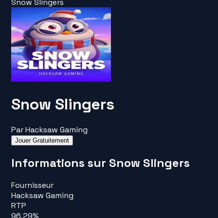
Snow Slingers
Snow Slingers
Par
Hacksaw Gaming
Jouer Gratuitement
Informations sur Snow Slingers
Fournisseur
Hacksaw Gaming
RTP
96,29
%