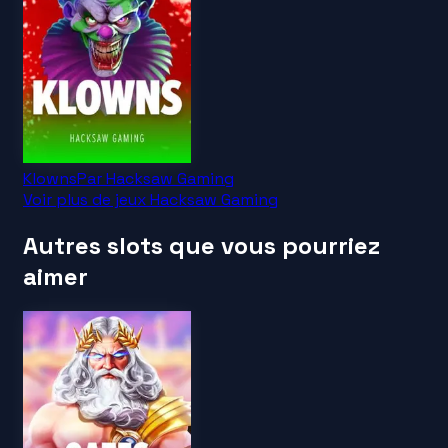
Klowns
Par
Hacksaw Gaming
Voir plus de jeux Hacksaw Gaming
Autres slots que vous pourriez
aimer