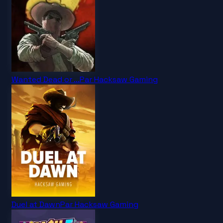
Wanted Dead or ...
Par
Hacksaw Gaming
Duel at Dawn
Par
Hacksaw Gaming