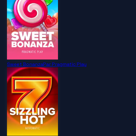
Sweet Bonanza
Par
Pragmatic Play