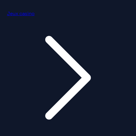
Jeux casino