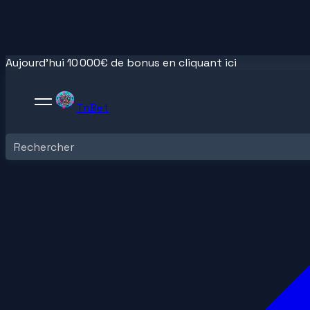
Aujourd'hui 10 000€ de bonus en cliquant ici
TnBet
Rechercher