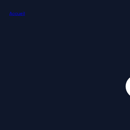
Accueil