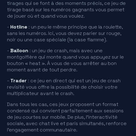
tirages qui se font à des moments précis, ce jeu de
tirage basé sur les numéros gagnants vous permet
de jouer où et quand vous voulez.
-
Hotline
: un peu le même principe que la roulette,
sans les numéros. Ici, vous devez parier sur rouge,
noir ou une case spéciale (la case flamme).
-
Balloon
: un jeu de crash, mais avec une
montgolfière qui monte quand vous appuyez sur le
bouton « heat ». À vous de vous arrêter au bon
moment avant de tout perdre.
-
Trader
: ce jeu en direct qui est un jeu de crash
revisité vous offre la possibilité de choisir votre
multiplicateur avant le crash.
Dans tous les cas, ces jeux proposent un format
condensé qui convient parfaitement aux sessions
de jeu courtes sur mobile. De plus, l'interactivité
sociale, avec chat live et paris simultanés, renforce
l'engagement communautaire.