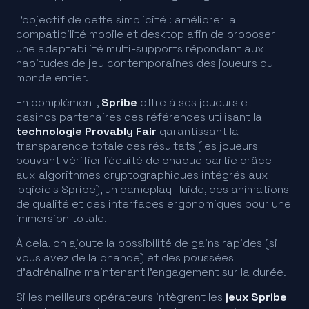
L’objectif de cette simplicité : améliorer la
compatibilité mobile et desktop afin de proposer
une adaptabilité multi-supports répondant aux
habitudes de jeu contemporaines des joueurs du
monde entier.
En complément,
Spribe
offre à ses joueurs et
casinos partenaires des références utilisant la
technologie Provably Fair
garantissant la
transparence totale des résultats (les joueurs
pouvant vérifier l'équité de chaque partie grâce
aux algorithmes cryptographiques intégrés aux
logiciels Spribe), un gameplay fluide, des animations
de qualité et des interfaces ergonomiques pour une
immersion totale.
À cela, on ajoute la possibilité de gains rapides (si
vous avez de la chance) et des poussées
d’adrénaline maintenant l'engagement sur la durée.
Si les meilleurs opérateurs intègrent les
jeux Spribe