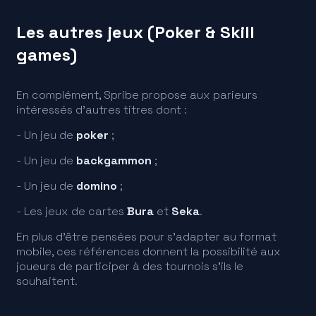
Les autres jeux (Poker & Skill
games)
En complément, Spribe propose aux parieurs
intéressés d’autres titres dont :
- Un jeu de
poker
;
- Un jeu de
backgammon
;
- Un jeu de
domino
;
- Les jeux de cartes
Bura
et
Seka
.
En plus d’être pensées pour s’adapter au format
mobile, ces références donnent la possibilité aux
joueurs de participer à des tournois s’ils le
souhaitent.