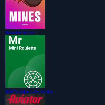
Mines
Par
Spribe
Mini Roulette (...
Par
Spribe