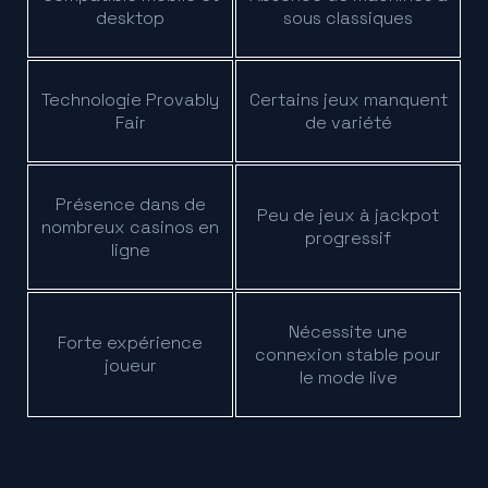
desktop
sous classiques
Technologie Provably
Certains jeux manquent
Fair
de variété
Présence dans de
Peu de jeux à jackpot
nombreux casinos en
progressif
ligne
Nécessite une
Forte expérience
connexion stable pour
joueur
le mode live