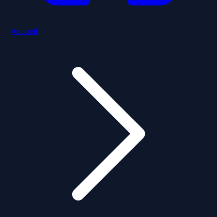
Accueil