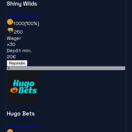
Shiny Wilds
Lire notre avis
1 000
(
100
%)
250
Wager
x
30
Dépôt min.
20
€
Rejoindre
3
Hugo Bets
Lire notre avis