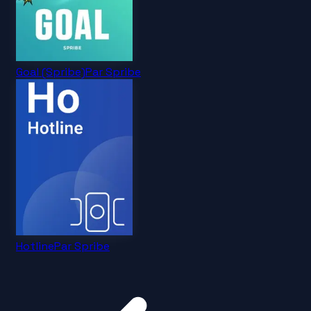
Goal (Spribe)
Par
Spribe
Hotline
Par
Spribe