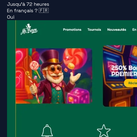
Jusqu'à 72 heures
En français ? 🇫🇷
Oui