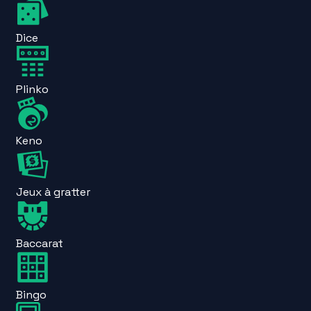
Dice
Plinko
Keno
Jeux à gratter
Baccarat
Bingo