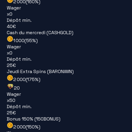
2 000
(
160
%)
Wager
x
0
Dépôt min.
40
€
Cash du mercredi (CASHGOLD)
1 000
(
55
%)
Wager
x
0
Dépôt min.
25
€
Jeudi Extra Spins (BARONWIN)
2 000
(
175
%)
20
Wager
x
50
Dépôt min.
25
€
Bonus 150% (150BONUS)
2 000
(
150
%)