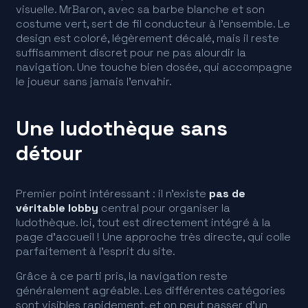
visuelle. MrBaron, avec sa barbe blanche et son
costume vert, sert de fil conducteur à l’ensemble. Le
design est coloré, légèrement décalé, mais il reste
suffisamment discret pour ne pas alourdir la
navigation. Une touche bien dosée, qui accompagne
le joueur sans jamais l’envahir.
Une ludothèque sans
détour
Premier point intéressant : il n’existe
pas de
véritable lobby
central pour organiser la
ludothèque. Ici, tout est directement intégré à la
page d’accueil ! Une approche très directe, qui colle
parfaitement à l’esprit du site.
Grâce à ce parti pris, la navigation reste
généralement agréable. Les différentes catégories
sont visibles rapidement, et on peut passer d’un