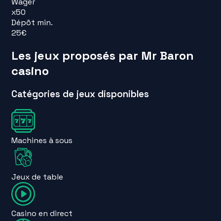
Wager
x
50
Dépôt min.
25
€
Les jeux proposés par Mr Baron
casino
Catégories de jeux disponibles
Machines à sous
Jeux de table
Casino en direct