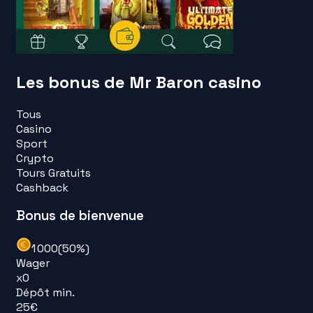
Les bonus de Mr Baron casino
Tous
Casino
Sport
Crypto
Tours Gratuits
Cashback
Bonus de bienvenue
1 000
(
50
%)
Wager
x
0
Dépôt min.
25
€