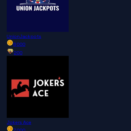
UnionJackpots
8 000
200
Jokers Ace
7 000