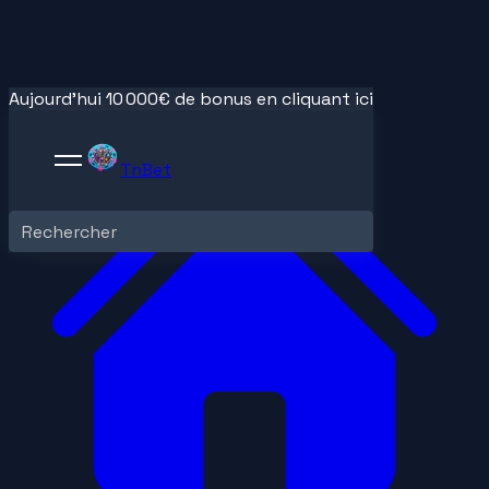
Aujourd'hui 10 000€ de bonus en cliquant ici
TnBet
Rechercher