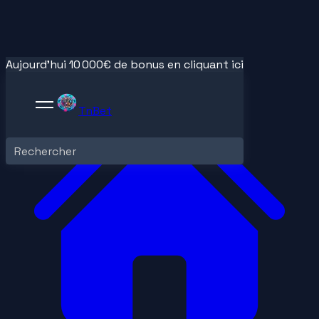
Aujourd'hui 10 000€ de bonus en cliquant ici
TnBet
Rechercher