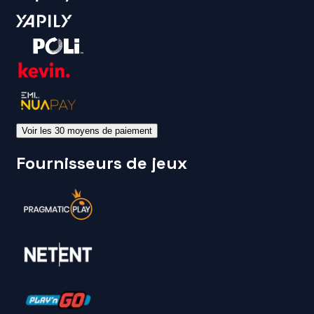
Voir les 30 moyens de paiement
Fournisseurs de jeux