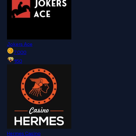
Jokers Ace
7 000
150
Hermes Casino