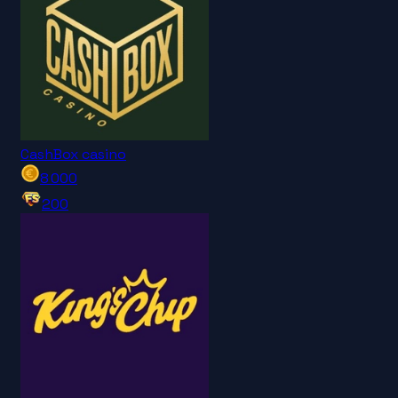
CashBox casino
8 000
200