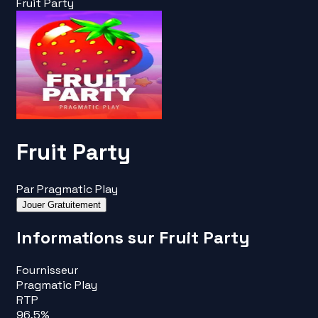
Fruit Party
Fruit Party
Par
Pragmatic Play
Jouer Gratuitement
Informations sur Fruit Party
Fournisseur
Pragmatic Play
RTP
96,5
%