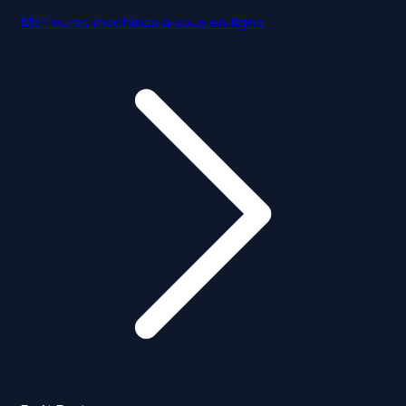
Meilleures machines à sous en ligne