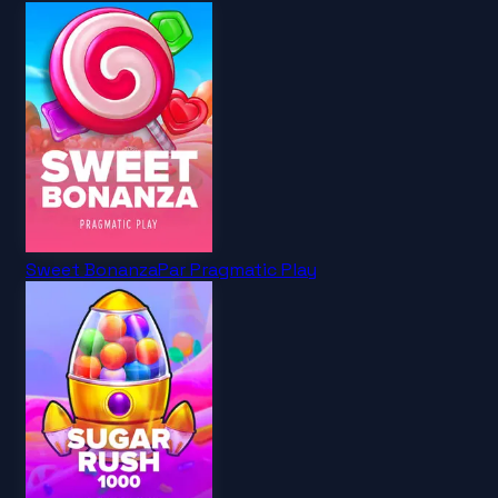
Sweet Bonanza
Par
Pragmatic Play