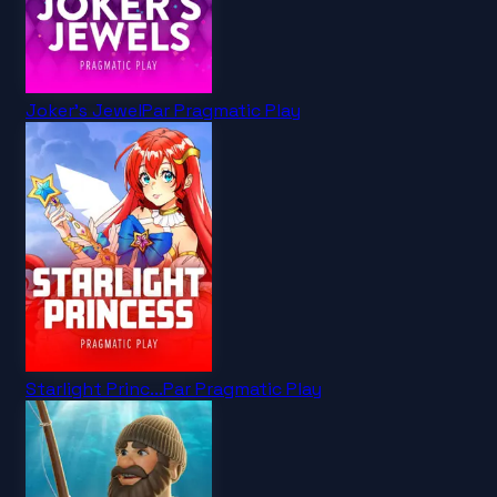
Joker's Jewel
Par
Pragmatic Play
Starlight Princ...
Par
Pragmatic Play