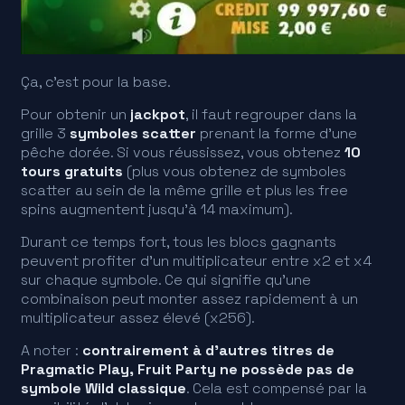
Ça, c’est pour la base.
Pour obtenir un
jackpot
, il faut regrouper dans la
grille 3
symboles scatter
prenant la forme d’une
pêche dorée. Si vous réussissez, vous obtenez
10
tours gratuits
(plus vous obtenez de symboles
scatter au sein de la même grille et plus les free
spins augmentent jusqu’à 14 maximum).
Durant ce temps fort, tous les blocs gagnants
peuvent profiter d’un multiplicateur entre x2 et x4
sur chaque symbole. Ce qui signifie qu’une
combinaison peut monter assez rapidement à un
multiplicateur assez élevé (x256).
A noter :
contrairement à d’autres titres de
Pragmatic Play, Fruit Party ne possède pas de
symbole Wild classique
. Cela est compensé par la