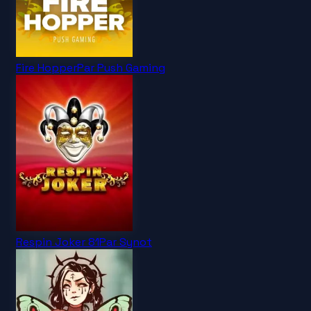
Fire Hopper
Par
Push Gaming
Respin Joker 81
Par
Synot