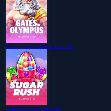
Gates of Olympu...
Par
Pragmatic Play
Sugar Rush
Par
Pragmatic Play