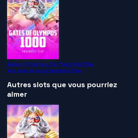
Gates of Olympu...
Par
Pragmatic Play
Voir plus de jeux Pragmatic Play
Autres slots que vous pourriez
aimer