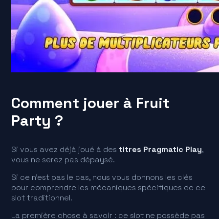
Comment jouer à Fruit
Party ?
Si vous avez déjà joué à des
titres Pragmatic Play
,
vous ne serez pas dépaysé.
Si ce n’est pas le cas, nous vous donnons les clés
pour comprendre les mécaniques spécifiques de ce
slot traditionnel.
La première chose à savoir : ce slot ne possède pas