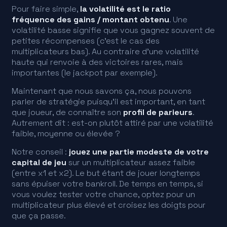
Pour faire simple,
la volatilité est le ratio
fréquence des gains / montant obtenu
. Une
volatilité basse signifie que vous gagnez souvent de
petites récompenses (c’est le cas des
multiplicateurs bas). Au contraire d’une volatilité
haute qui renvoie à des victoires rares, mais
importantes (le jackpot par exemple).
Maintenant que nous savons ça, nous pouvons
parler de stratégie puisqu’il est important, en tant
que joueur, de connaître son
profil de parieurs
.
Autrement dit : est-on plutôt attiré par une volatilité
faible, moyenne ou élevée ?
Notre conseil :
jouez une partie modeste de votre
capital de jeu
sur un multiplicateur assez faible
(entre x1 et x2). Le but étant de jouer longtemps
sans épuiser votre bankroll. De temps en temps, si
vous voulez tester votre chance, optez pour un
multiplicateur plus élevé et croisez les doigts pour
que ça passe.