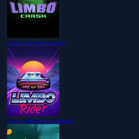
Limbo crash
Par
Galaxsys
Limbo rider
Par
Turbo Games