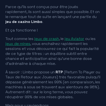
Parce qu’ils sont conçus pour être joués
rapidement, ils sont aussi simples que possible. Et on
le remarque tout de suite en lançant une partie du
jeu de casino Limbo
.
Et ça fonctionne !
Tout comme les
jeux de crash
, le
jeu Aviator
ou les
jeux de mines
, vous enchaînez rapidement les
sessions et vous découvrez ce qui fait la popularité
de ce type de titres : un équilibre subtil entre
chance et anticipation ainsi qu’une bonne dose
d’adrénaline à chaque mise.
À savoir : Limbo propose un
RTP
(Return To Player ou
Taux de Retour aux Joueurs) très favorable puisqu’il
dépasse généralement les 99% (en comparaison, les
machines à sous se trouvent aux alentours de 96%).
Autrement dit : sur le long terme, vous pouvez
récupérer 99% de vos mises globales.
Mais nous y reviendrons.