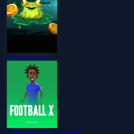
Frog
Par
Upgaming
Football X
Par
Smart soft gaming