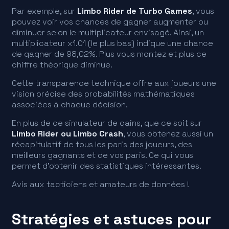
Par exemple, sur
Limbo Rider de Turbo Games
, vous
pouvez voir vos chances de gagner augmenter ou
diminuer selon le multiplicateur envisagé. Ainsi, un
multiplicateur x1.01 (le plus bas) indique une chance
de gagner de 98,02%. Plus vous montez et plus ce
chiffre théorique diminue.
Cette transparence technique offre aux joueurs une
vision précise des probabilités mathématiques
associées à chaque décision.
En plus de ce simulateur de gains, que ce soit sur
Limbo Rider ou Limbo Crash
, vous obtenez aussi un
récapitulatif de tous les paris des joueurs, des
meilleurs gagnants et de vos paris. Ce qui vous
permet d’obtenir des statistiques intéressantes.
Avis aux tacticiens et amateurs de données !
Stratégies et astuces pour