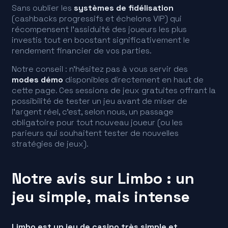
Sans oublier les
systèmes de fidélisation
(cashbacks progressifs et échelons VIP) qui
récompensent l'assiduité des joueurs les plus
investis tout en boostant significativement le
rendement financier de vos parties.
Notre conseil : n’hésitez pas à vous servir des
modes démo
disponibles directement en haut de
cette page. Ces sessions de jeux gratuites offrant la
possibilité de tester un jeu avant de miser de
l’argent réel, c’est, selon nous, un passage
obligatoire pour tout nouveau joueur (ou les
parieurs qui souhaitent tester de nouvelles
stratégies de jeux).
Notre avis sur Limbo : un
jeu simple, mais intense
Limbo est un jeu de casino très simple et