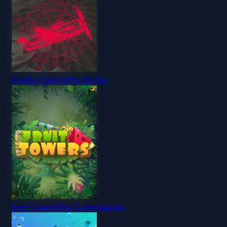
Aviator Casino
Par
Spribe
Fruit Towers
Par
Turbo Games