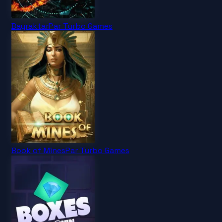
Bayraktar
Par
Turbo Games
Book of Mines
Par
Turbo Games