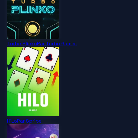
Turbo Plinko
Par
Turbo Games
HiLo
Par
Spribe