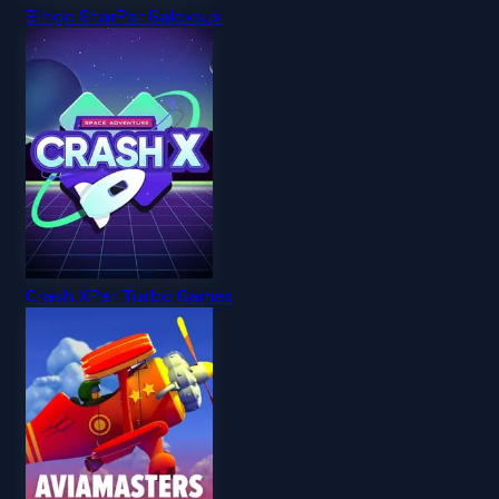
Bingo Star
Par
Galaxsys
Crash X
Par
Turbo Games