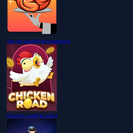
Jeu du poulet
Par
Upgaming
Chicken road
Par
inOut