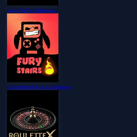
Coin Flip
Par
Galaxsys
Fury Stairs
Par
Turbo Games