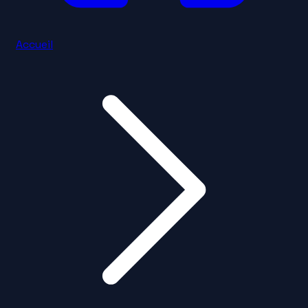
Accueil