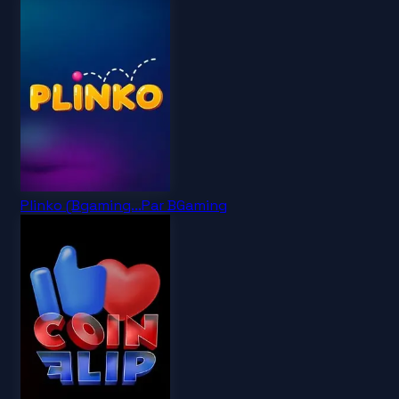
Plinko (Bgaming...
Par
BGaming