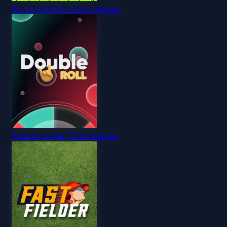
Donny King
Par
Turbo Games
Double roll
Par
Turbo Games