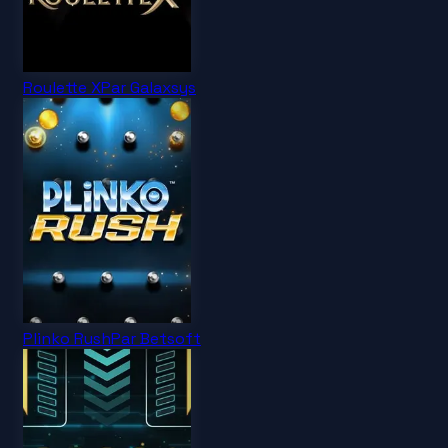
Roulette X
Par
Galaxsys
Plinko Rush
Par
Betsoft