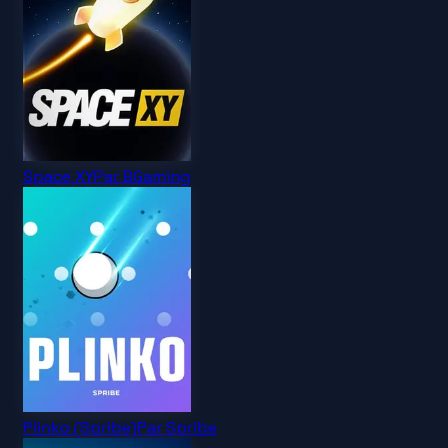
Space XY
Par
BGaming
Plinko (Spribe)
Par
Spribe