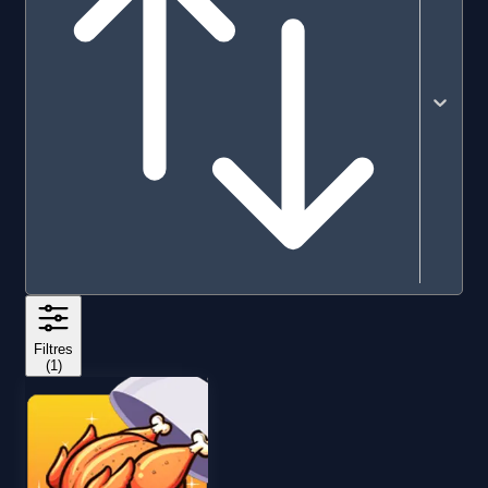
Pertinen
Filtres
(1)