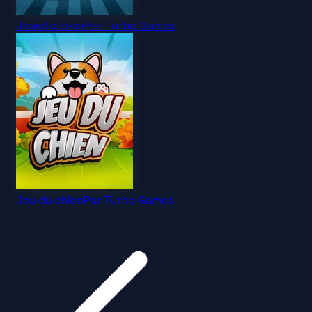
Jewel clicker
Par
Turbo Games
Jeu du chien
Par
Turbo Games