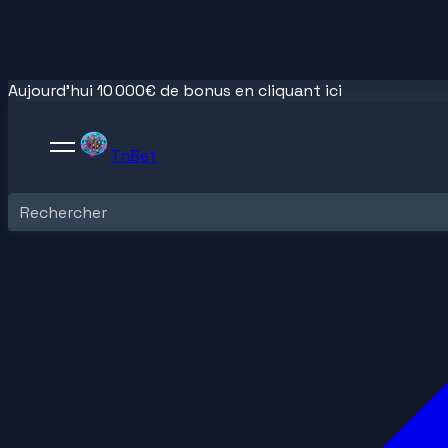
Aujourd'hui 10 000€ de bonus en cliquant ici
TnBet
Rechercher