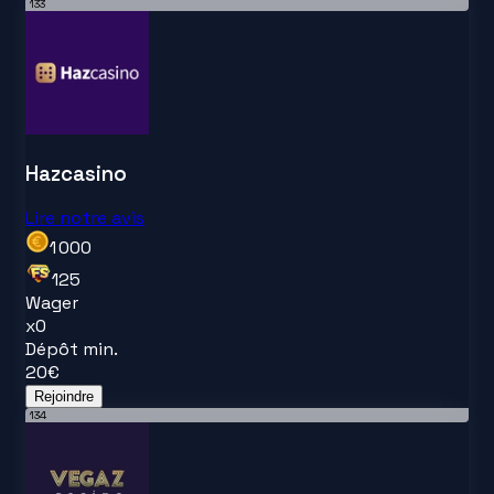
133
Hazcasino
Lire notre avis
1 000
125
Wager
x
0
Dépôt min.
20
€
Rejoindre
134