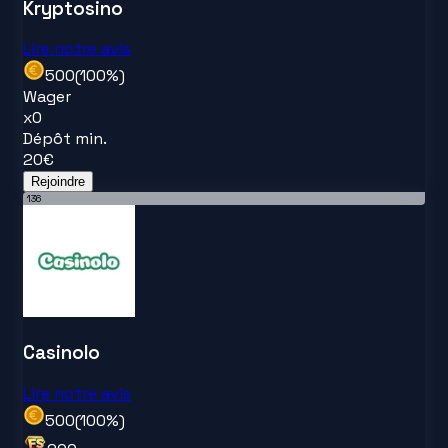
Kryptosino
Lire notre avis
500
(
100
%)
Wager
x
0
Dépôt min.
20
€
Rejoindre
136
Casinolo
Lire notre avis
500
(
100
%)