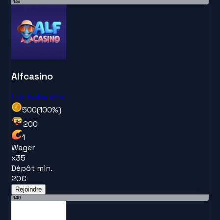
139
Alfcasino
Lire notre avis
500
(
100
%)
200
1
Wager
x
35
Dépôt min.
20
€
Rejoindre
140