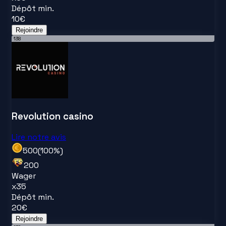
Dépôt min.
10
€
Rejoindre
138
Revolution casino
Lire notre avis
500
(
100
%)
200
Wager
x
35
Dépôt min.
20
€
Rejoindre