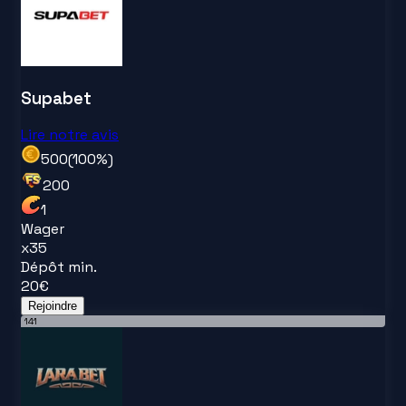
Supabet
Lire notre avis
500
(
100
%)
200
1
Wager
x
35
Dépôt min.
20
€
Rejoindre
141