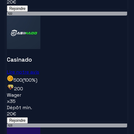
20
€
Rejoindre
122
Casinado
Lire notre avis
500
(
100
%)
200
Wager
x
35
Dépôt min.
20
€
Rejoindre
123