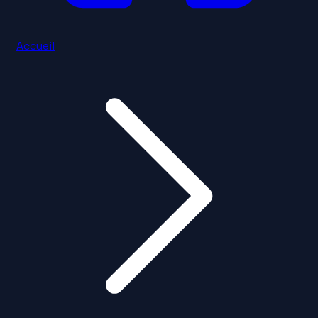
Accueil