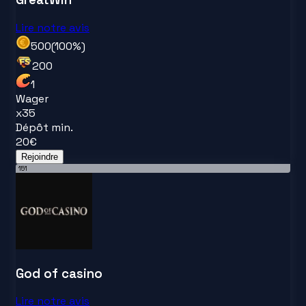
Lire notre avis
500
(
100
%)
200
1
Wager
x
35
Dépôt min.
20
€
Rejoindre
151
God of casino
Lire notre avis