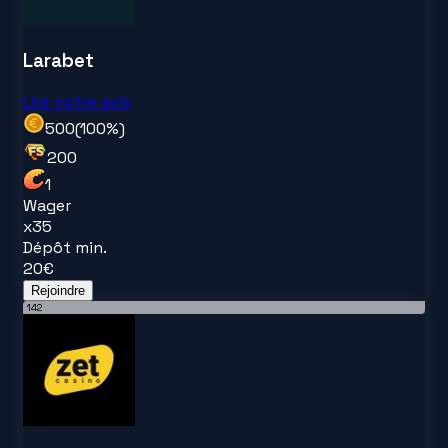
Larabet
Lire notre avis
500
(
100
%)
200
1
Wager
x
35
Dépôt min.
20
€
Rejoindre
142