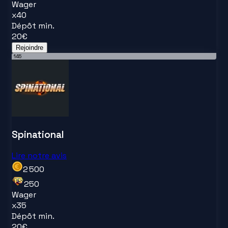
Wager
x
40
Dépôt min.
20
€
Rejoindre
145
Spinational
Lire notre avis
2 500
250
Wager
x
35
Dépôt min.
20
€