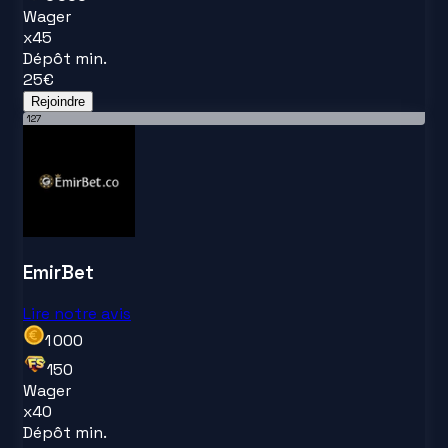
Wager
x
45
Dépôt min.
25
€
Rejoindre
127
EmirBet
Lire notre avis
1 000
150
Wager
x
40
Dépôt min.