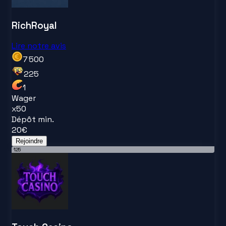
RichRoyal
Lire notre avis
7 500
225
1
Wager
x
50
Dépôt min.
20
€
Rejoindre
125