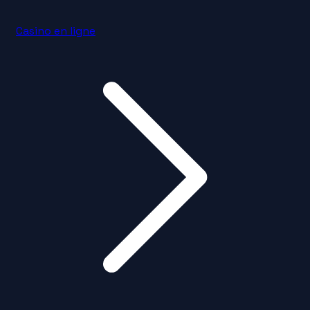
Casino en ligne