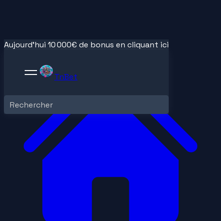
Aujourd'hui 10 000€ de bonus en cliquant ici
TnBet
Rechercher