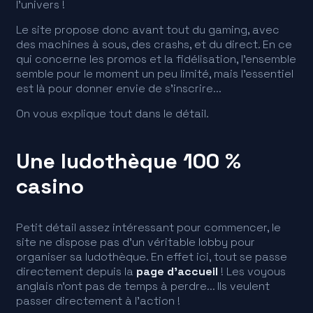
l’univers !
Le site propose donc avant tout du gaming, avec
des machines à sous, des crashs, et du direct. En ce
qui concerne les promos et la fidélisation, l’ensemble
semble pour le moment un peu limité, mais l’essentiel
est là pour donner envie de s’inscrire...
On vous explique tout dans le détail.
Une ludothèque 100 %
casino
Petit détail assez intéressant pour commencer, le
site ne dispose pas d’un véritable lobby pour
organiser sa ludothèque. En effet ici, tout se passe
directement depuis la
page d’accueil
! Les voyous
anglais n’ont pas de temps à perdre... Ils veulent
passer directement à l’action !