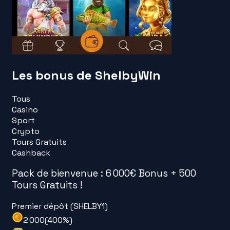
Les bonus de ShelbyWin
Tous
Casino
Sport
Crypto
Tours Gratuits
Cashback
Pack de bienvenue
:
6 000€
Bonus
+
500
Tours Gratuits
!
Premier dépôt (SHELBY1)
2 000
(
400
%)