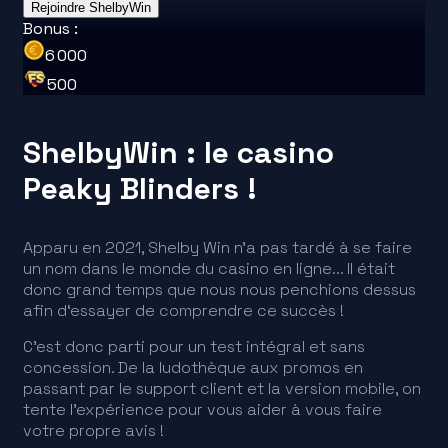
Rejoindre ShelbyWin
Bonus :
6 000
500
ShelbyWin : le casino
Peaky Blinders !
Apparu en 2021, Shelby Win n’a pas tardé à se faire
un nom dans le monde du casino en ligne... Il était
donc grand temps que nous nous penchions dessus
afin d‘essayer de comprendre ce succès !
C’est donc parti pour un test intégral et sans
concession. De la ludothèque aux promos en
passant par le support client et la version mobile, on
tente l’expérience pour vous aider à vous faire
votre propre avis !