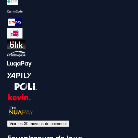
Voir les 30 moyens de paiement
Fournisseurs de jeux