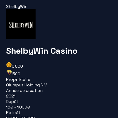
ShelbyWin
ShelbyWin Casino
6 000
500
Propriétaire
Olympus Holding N.V.
Année de création
2021
Dépôt
15€ - 1 000€
Retrait