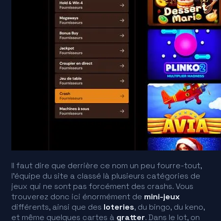
Il faut dire que derrière ce nom un peu fourre-tout,
l’équipe du site a classé là plusieurs catégories de
jeux qui ne sont pas forcément des crashs. Vous
trouverez donc ici énormément de
mini-jeux
différents, ainsi que des
loteries
, du bingo, du keno,
et même quelques cartes à
gratter
. Dans le lot, on