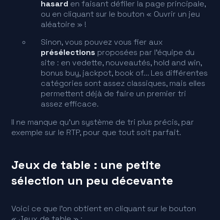
hasard
en faisant défiler la page principale,
ou en cliquant sur le bouton « Ouvrir un jeu
aléatoire » !
Sinon, vous pouvez vous fier aux
présélections
proposées par l’équipe du
site : en vedette, nouveautés, hold and win,
bonus buy, jackpot, book of... Les différentes
catégories sont assez classiques, mais elles
permettent déjà de faire un premier tri
assez efficace.
Il ne manque qu’un système de tri plus précis, par
exemple sur le RTP, pour que tout soit parfait.
Jeux de table : une petite
sélection un peu décevante
Voici ce que l’on obtient en cliquant sur le bouton
« Jeux de table » :