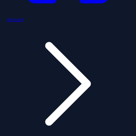
Accueil