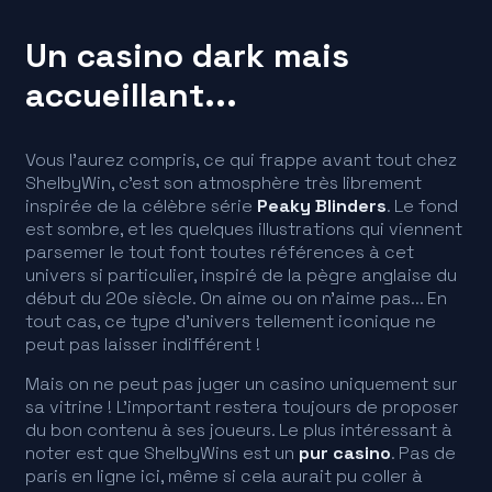
Un casino dark mais
accueillant...
Vous l’aurez compris, ce qui frappe avant tout chez
ShelbyWin, c’est son atmosphère très librement
inspirée de la célèbre série
Peaky Blinders
. Le fond
est sombre, et les quelques illustrations qui viennent
parsemer le tout font toutes références à cet
univers si particulier, inspiré de la pègre anglaise du
début du 20e siècle. On aime ou on n’aime pas... En
tout cas, ce type d’univers tellement iconique ne
peut pas laisser indifférent !
Mais on ne peut pas juger un casino uniquement sur
sa vitrine ! L’important restera toujours de proposer
du bon contenu à ses joueurs. Le plus intéressant à
noter est que ShelbyWins est un
pur casino
. Pas de
paris en ligne ici, même si cela aurait pu coller à