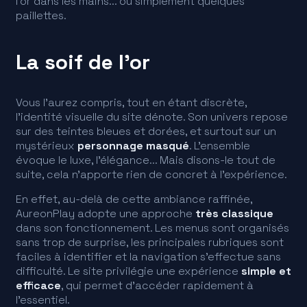
l’or dans les mains... ou simplement quelques
paillettes.
La soif de l’or
Vous l’aurez compris, tout en étant discrète,
l’identité visuelle du site dénote. Son univers repose
sur des teintes bleues et dorées, et surtout sur un
mystérieux
personnage masqué
. L’ensemble
évoque le luxe, l’élégance... Mais disons-le tout de
suite, cela n’apporte rien de concret à l’expérience.
En effet, au-delà de cette ambiance raffinée,
AureonPlay adopte une approche
très classique
dans son fonctionnement. Les menus sont organisés
sans trop de surprise, les principales rubriques sont
faciles à identifier et la navigation s’effectue sans
difficulté. Le site privilégie une expérience
simple et
efficace
, qui permet d’accéder rapidement à
l’essentiel.