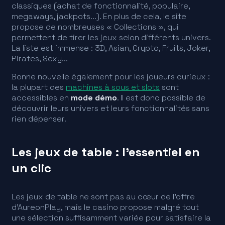
classiques (achat de fonctionnalité, populaire,
megaways, jackpots...). En plus de cela, le site
propose de nombreuses « Collections », qui
permettent de tirer les jeux selon différents univers.
La liste est immense : 3D, Asian, Crypto, Fruits, Joker,
Pirates, Sexy...
Bonne nouvelle également pour les joueurs curieux :
la plupart des
machines à sous et slots
sont
accessibles en
mode démo
. Il est donc possible de
découvrir leurs univers et leurs fonctionnalités sans
rien dépenser.
Les jeux de table : l’essentiel en
un clic
Les jeux de table ne sont pas au cœur de l’offre
d’AureonPlay, mais le casino propose malgré tout
une sélection suffisamment variée pour satisfaire la