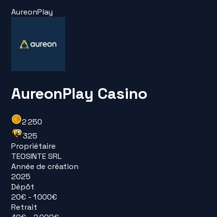
AureonPlay
AureonPlay Casino
2 250
325
Propriétaire
TEOSINTE SRL
Année de création
2025
Dépôt
20€ - 1 000€
Retrait