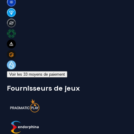
Voir les 33 moyens de paiement
Fournisseurs de jeux