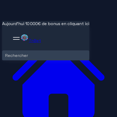
Aujourd'hui 10 000€ de bonus en cliquant ici
TnBet
Rechercher