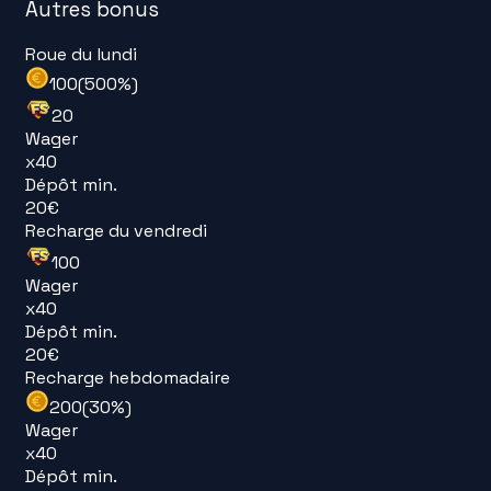
Autres bonus
Roue du lundi
100
(
500
%)
20
Wager
x
40
Dépôt min.
20
€
Recharge du vendredi
100
Wager
x
40
Dépôt min.
20
€
Recharge hebdomadaire
200
(
30
%)
Wager
x
40
Dépôt min.