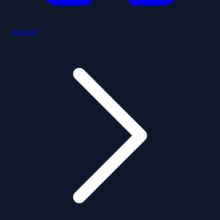
Accueil