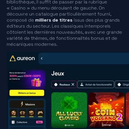
bibliothèque, il suffit de passer par la rubrique
« Casino » du menu déroulant de gauche. On
découvre un catalogue particulièrement fourni,
composé de
milliers de titres
issus des plus grands
éditeurs du secteur. Les classiques intemporels
côtoient les dernières nouveautés, avec une grande
variété de thèmes, de fonctionnalités bonus et de
mécaniques modernes.