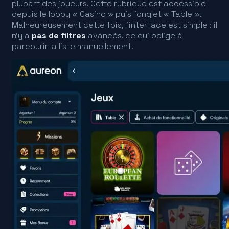
plupart des joueurs. Cette rubrique est accessible
depuis le lobby « Casino » puis l’onglet « Table ».
Malheureusement cette fois, l’interface est simple : il
n’y a
pas de filtres
avancés, ce qui oblige à
parcourir la liste manuellement.