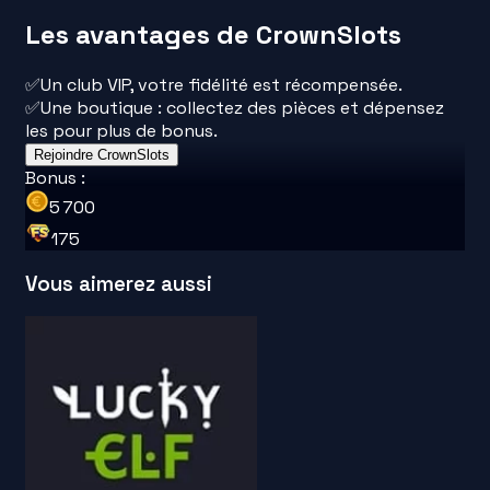
Les avantages de CrownSlots
✅
Un club VIP, votre fidélité est récompensée.
✅
Une boutique : collectez des pièces et dépensez
les pour plus de bonus.
Rejoindre CrownSlots
Bonus :
5 700
175
Vous aimerez aussi