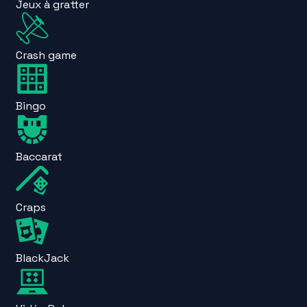
Jeux à gratter
Crash game
Bingo
Baccarat
Craps
BlackJack