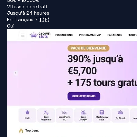
30€ - 10 000€
Vitesse de retrait
Jusqu'à 24 heures
En français ? 🇫🇷
Oui