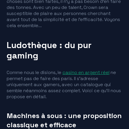
choses sont bien faites, il n’y a pas besoin d’en faire
des tonnes. Avec un peu de talent, Crown sera
susceptible de plaire aux personnes cherchant
avant tout de la simplicité et de l’efficacité. Voyons
cela ensemble...
Ludothèque : du pur
gaming
Comme nous le disions, le
casino en argent réel
ne
permet pas de faire des paris. Il s’adresse
uniquement aux gamers, avec un catalogue qui
semble néanmoins assez complet. Voici ce qu’il nous
propose en détail.
Machines à sous : une proposition
classique et efficace