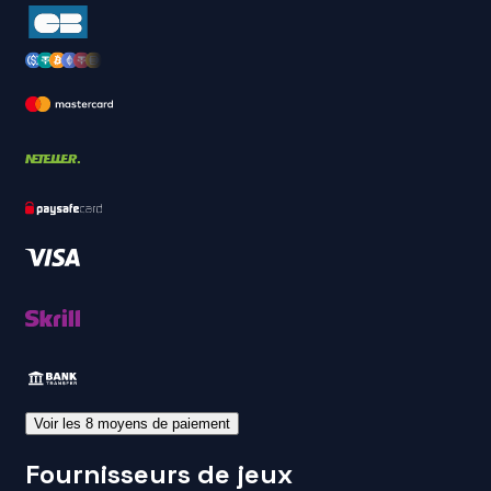
Voir les 8 moyens de paiement
Fournisseurs de jeux