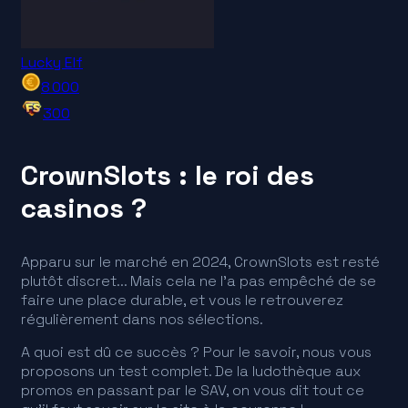
Lucky Elf
8 000
300
CrownSlots : le roi des
casinos ?
Apparu sur le marché en 2024, CrownSlots est resté
plutôt discret... Mais cela ne l’a pas empêché de se
faire une place durable, et vous le retrouverez
régulièrement dans nos sélections.
A quoi est dû ce succès ? Pour le savoir, nous vous
proposons un test complet. De la ludothèque aux
promos en passant par le SAV, on vous dit tout ce