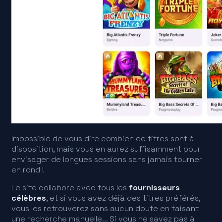
Impossible de vous dire combien de titres sont à
disposition, mais vous en aurez suffisamment pour
envisager de longues sessions sans jamais tourner
en rond !
Le site collabore avec tous les
fournisseurs
célèbres
, et si vous avez déjà des titres préférés,
vous les retrouverez sans aucun doute en faisant
une recherche manuelle... Si vous ne savez pas à