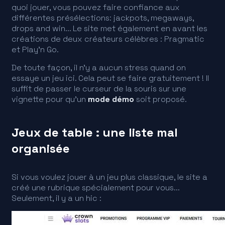
quoi jouer, vous pouvez faire confiance aux
différentes présélections: jackpots, megaways,
drops and win... Le site met également en avant les
créations de deux créateurs célèbres : Pragmatic
et Play’n Go.
De toute façon, il n’y a aucun stress quand on
essaye un jeu ici. Cela peut se faire gratuitement ! Il
suffit de passer le curseur de la souris sur une
vignette pour qu’un
mode démo
soit proposé.
Jeux de table : une liste mal
organisée
Si vous voulez jouer à un jeu plus classique, le site a
créé une rubrique spécialement pour vous...
Seulement, il y a un hic :