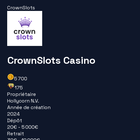
CrownSlots
CrownSlots Casino
5 700
175
Propriétaire
Hollycorn N.V.
Année de création
2024
Dépôt
20€ - 5 000€
Retrait