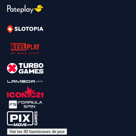
Voir les 80 fournisseurs de jeux