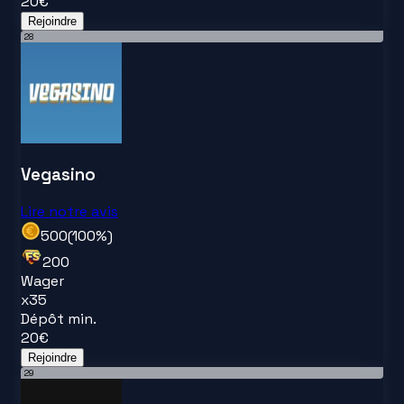
20
€
Rejoindre
28
Vegasino
Lire notre avis
500
(
100
%)
200
Wager
x
35
Dépôt min.
20
€
Rejoindre
29