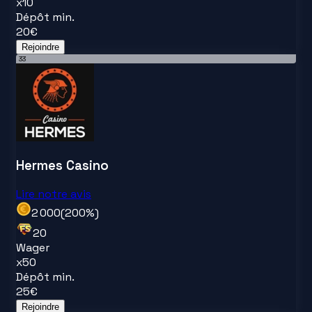
x
10
Dépôt min.
20
€
Rejoindre
33
Hermes Casino
Lire notre avis
2 000
(
200
%)
20
Wager
x
50
Dépôt min.
25
€
Rejoindre