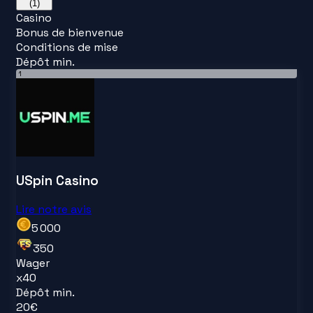
(1)
Casino
Bonus de bienvenue
Conditions de mise
Dépôt min.
1
USpin Casino
Lire notre avis
5 000
350
Wager
x
40
Dépôt min.
20
€