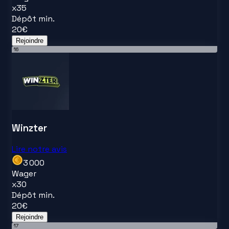
x
35
Dépôt min.
20
€
Rejoindre
16
Winzter
Lire notre avis
3 000
Wager
x
30
Dépôt min.
20
€
Rejoindre
17