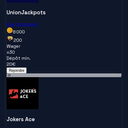
UnionJackpots
Lire notre avis
8 000
200
Wager
x
30
Dépôt min.
20
€
Rejoindre
25
Jokers Ace