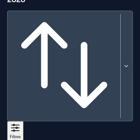
Pertinen
Filtres