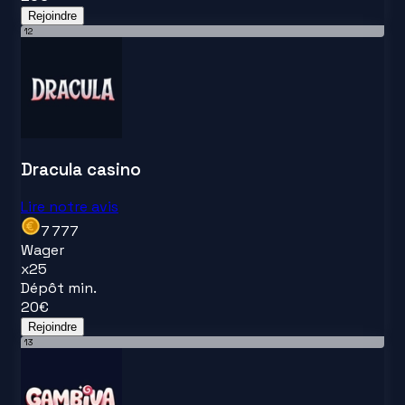
Rejoindre
12
Dracula casino
Lire notre avis
7 777
Wager
x
25
Dépôt min.
20
€
Rejoindre
13