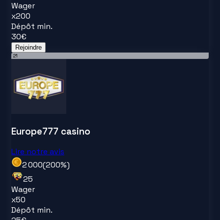
Wager
x
200
Dépôt min.
30
€
Rejoindre
21
Europe777 casino
Lire notre avis
2 000
(
200
%)
25
Wager
x
50
Dépôt min.