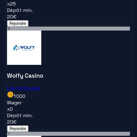
x
25
Dépôt min.
20
€
Rejoindre
6
Wolfy Casino
Lire notre avis
1 000
Wager
x
0
Dépôt min.
20
€
Rejoindre
7