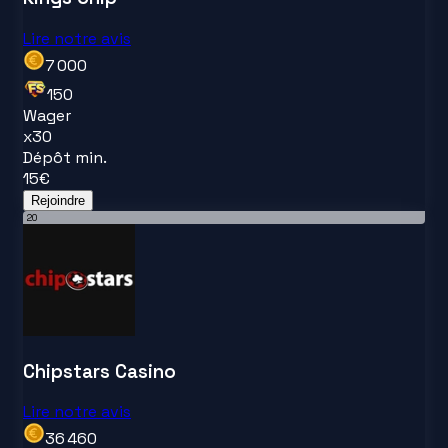
Lire notre avis
7 000
150
Wager
x
30
Dépôt min.
15
€
Rejoindre
20
Chipstars Casino
Lire notre avis
36 460