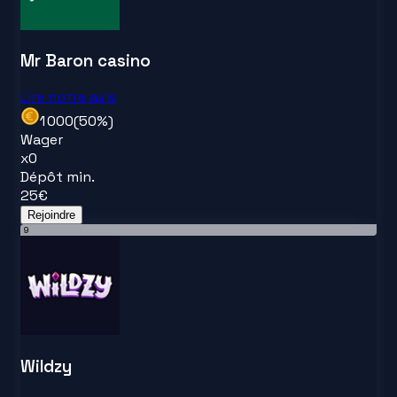
Mr Baron casino
Lire notre avis
1 000
(
50
%)
Wager
x
0
Dépôt min.
25
€
Rejoindre
9
Wildzy