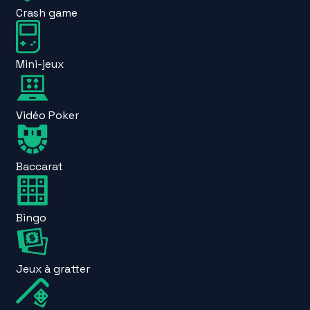
Crash game
Mini-jeux
Vidéo Poker
Baccarat
Bingo
Jeux à gratter