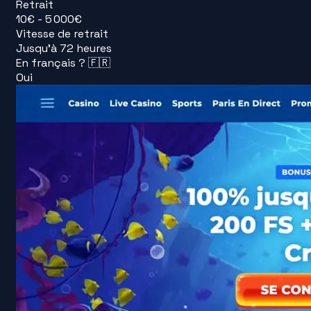
Retrait
10€ - 5 000€
Vitesse de retrait
Jusqu'à 72 heures
En français ? 🇫🇷
Oui