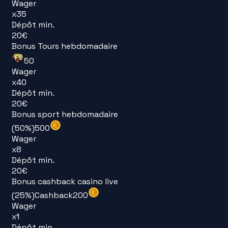
Wager
x
35
Dépôt min.
20
€
Bonus Tours hebdomadaire
50
Wager
x
40
Dépôt min.
20
€
Bonus sport hebdomadaire
(
50
%)
500
Wager
x
8
Dépôt min.
20
€
Bonus cashback casino live
(
25
%)
Cashback
200
Wager
x
1
Dépôt min.