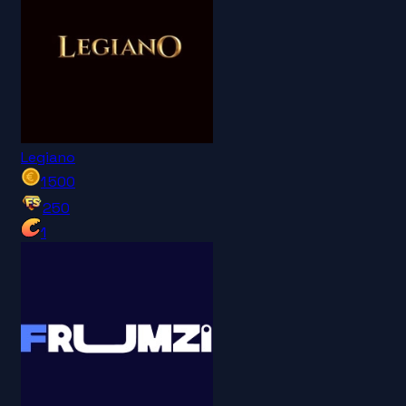
Legiano
1 500
250
1