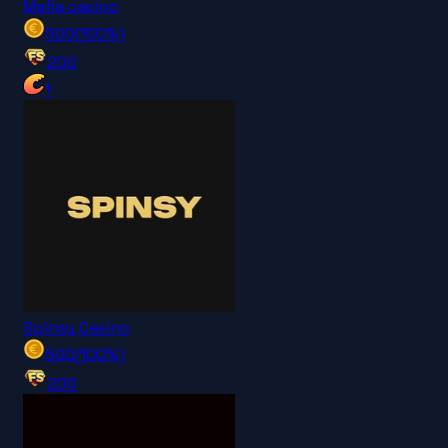
Mafia casino
500
(
100
%)
200
1
Spinsy Casino
500
(
100
%)
200