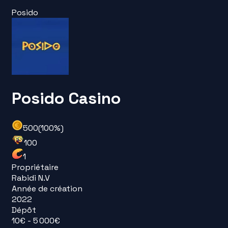
Posido
Posido Casino
500
(
100
%)
100
1
Propriétaire
Rabidi N.V
Année de création
2022
Dépôt
10€ - 5 000€