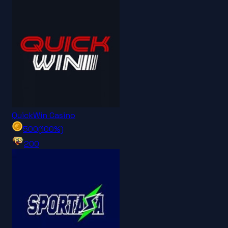
QuickWin Casino
500
(
100
%)
200