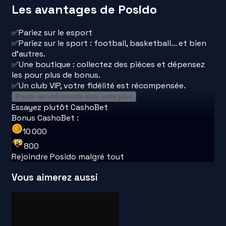
Les avantages de Posido
✅
Pariez sur le esport
✅
Pariez sur le sport : football, basketball... et bien
d'autres.
✅
Une boutique : collectez des pièces et dépensez
les pour plus de bonus.
✅
Un club VIP, votre fidélité est récompensée.
Posido est indisponible dans votre pays
Essayez plutôt
CashoBet
Bonus
CashoBet
:
10 000
800
Rejoindre
Posido
malgré tout
Vous aimerez aussi