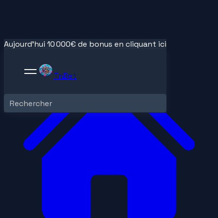
Aujourd'hui 10 000€ de bonus en cliquant ici
TnBet
Rechercher