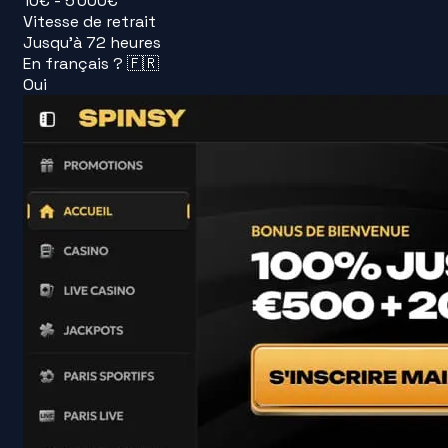
10€ - 5 000€
Vitesse de retrait
Jusqu'à 72 heures
En français ? 🇫🇷
Oui