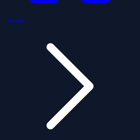
Accueil