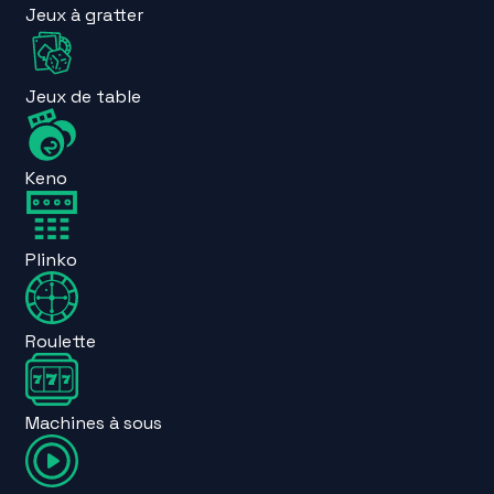
Jeux à gratter
Jeux de table
Keno
Plinko
Roulette
Machines à sous