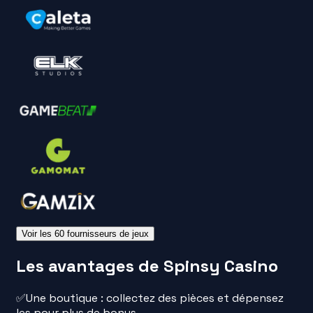
Voir les 60 fournisseurs de jeux
Les avantages de Spinsy Casino
✅
Une boutique : collectez des pièces et dépensez
les pour plus de bonus.