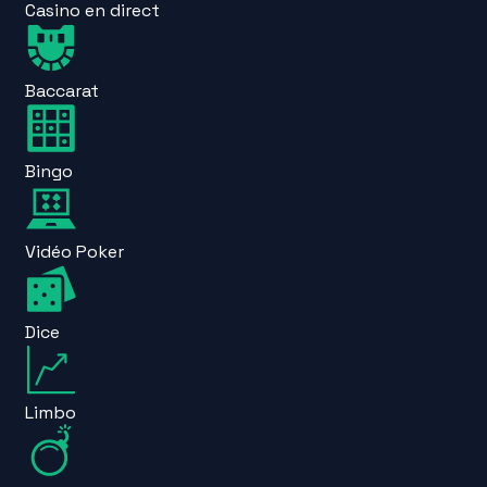
Casino en direct
Baccarat
Bingo
Vidéo Poker
Dice
Limbo