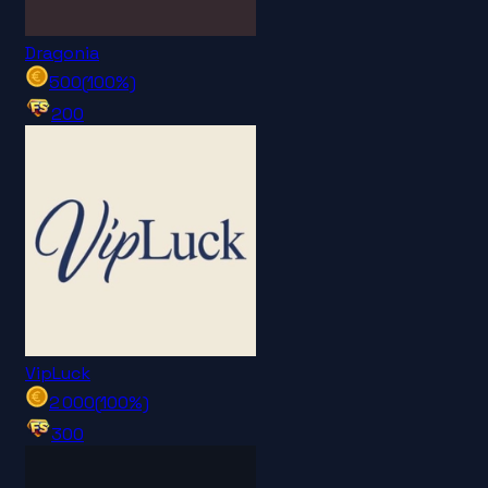
Dragonia
500
(
100
%)
200
VipLuck
2 000
(
100
%)
300