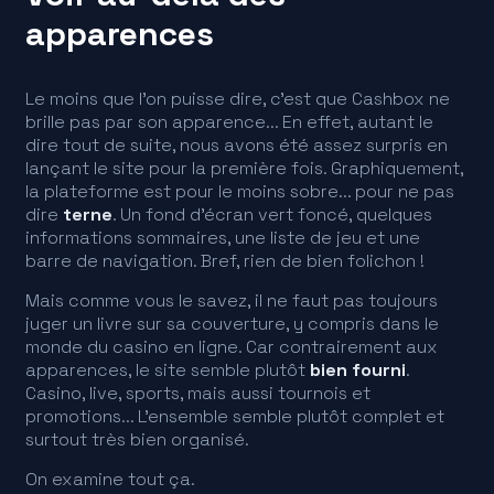
apparences
Le moins que l’on puisse dire, c’est que Cashbox ne
brille pas par son apparence... En effet, autant le
dire tout de suite, nous avons été assez surpris en
lançant le site pour la première fois. Graphiquement,
la plateforme est pour le moins sobre... pour ne pas
dire
terne
. Un fond d’écran vert foncé, quelques
informations sommaires, une liste de jeu et une
barre de navigation. Bref, rien de bien folichon !
Mais comme vous le savez, il ne faut pas toujours
juger un livre sur sa couverture, y compris dans le
monde du casino en ligne. Car contrairement aux
apparences, le site semble plutôt
bien fourni
.
Casino, live, sports, mais aussi tournois et
promotions... L’ensemble semble plutôt complet et
surtout très bien organisé.
On examine tout ça.