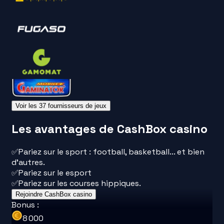
Voir les 37 fournisseurs de jeux
Les avantages de CashBox casino
✅
Pariez sur le sport : football, basketball... et bien
d'autres.
✅
Pariez sur le esport
✅
Pariez sur les courses hippiques.
Rejoindre CashBox casino
Bonus :
8 000