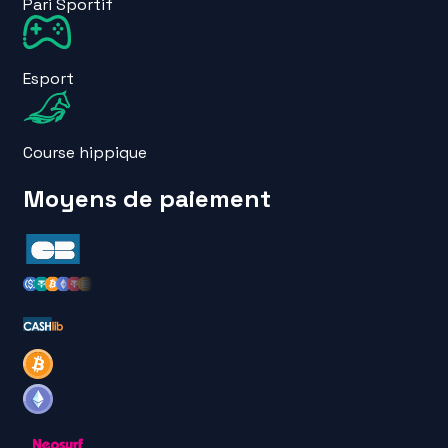
Pari Sportif
Esport
Course hippique
Moyens de paiement