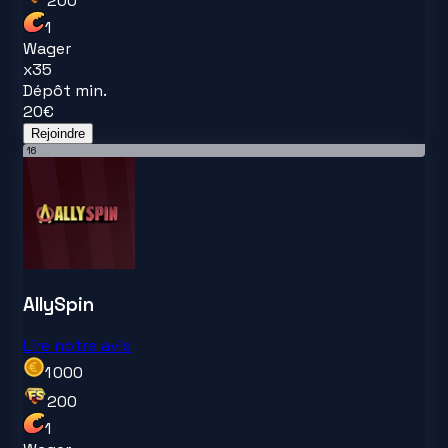
200
1
Wager
x
35
Dépôt min.
20
€
Rejoindre
16
AllySpin
Lire notre avis
1 000
200
1