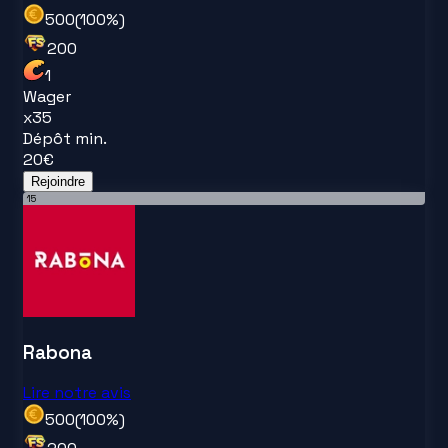
500
(
100
%)
200
1
Wager
x
35
Dépôt min.
20
€
Rejoindre
15
Rabona
Lire notre avis
500
(
100
%)