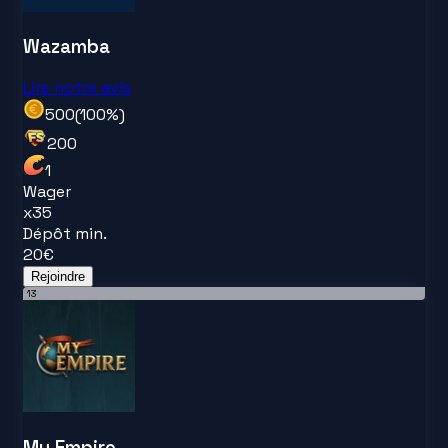
Wazamba
Lire notre avis
500
(
100
%)
200
1
Wager
x
35
Dépôt min.
20
€
Rejoindre
13
My Empire