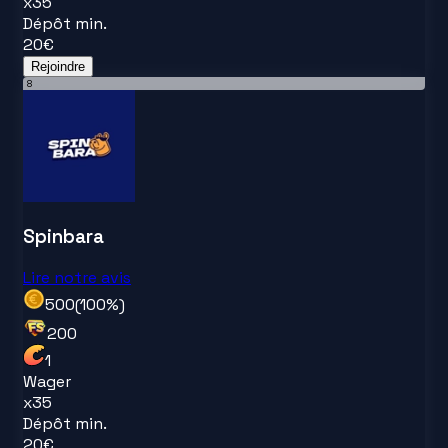
x
35
Dépôt min.
20
€
Rejoindre
8
Spinbara
Lire notre avis
500
(
100
%)
200
1
Wager
x
35
Dépôt min.
20
€