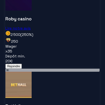
Roby casino
Lire notre avis
2 500
(
250
%)
250
Wager
x
35
Dépôt min.
20
€
Rejoindre
30