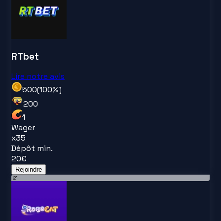
RTbet
Lire notre avis
500
(
100
%)
200
1
Wager
x
35
Dépôt min.
20
€
Rejoindre
21