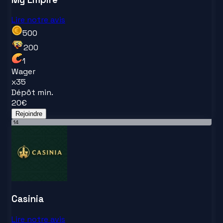
Lire notre avis
500
200
1
Wager
x
35
Dépôt min.
20
€
Rejoindre
14
Casinia
Lire notre avis