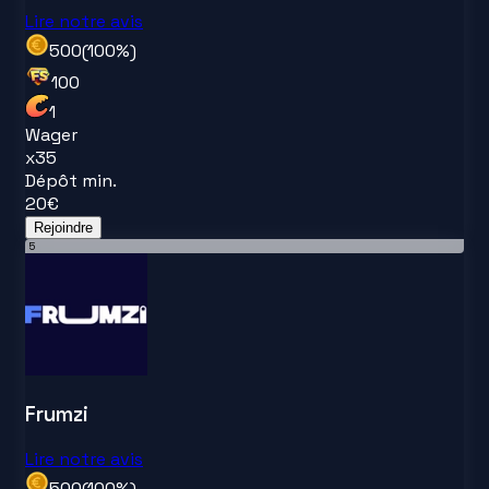
Lire notre avis
500
(
100
%)
100
1
Wager
x
35
Dépôt min.
20
€
Rejoindre
5
Frumzi
Lire notre avis
500
(
100
%)