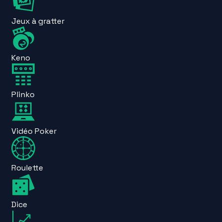
Jeux à gratter
Keno
Plinko
Vidéo Poker
Roulette
Dice