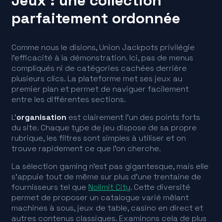
Jeux : une collection
parfaitement ordonnée
Comme nous le disions, Union Jackpots privilégie
l’efficacité à la démonstration. Ici, pas de menus
compliqués ni de catégories cachées derrière
plusieurs clics. La plateforme met ses jeux au
premier plan et permet de naviguer facilement
entre les différentes sections.
L’
organisation
est clairement l’un des points forts
du site. Chaque type de jeu dispose de sa propre
rubrique, les filtres sont simples à utiliser et on
trouve rapidement ce que l’on cherche.
La sélection gaming n’est pas gigantesque, mais elle
s’appuie tout de même sur plus d’une trentaine de
fournisseurs tel que
Nolimit City
. Cette diversité
permet de proposer un catalogue varié mêlant
machines à sous, jeux de table, casino en direct et
autres contenus classiques. Examinons cela de plus