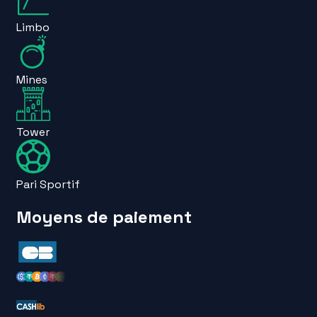
Limbo
Mines
Tower
Pari Sportif
Moyens de paiement