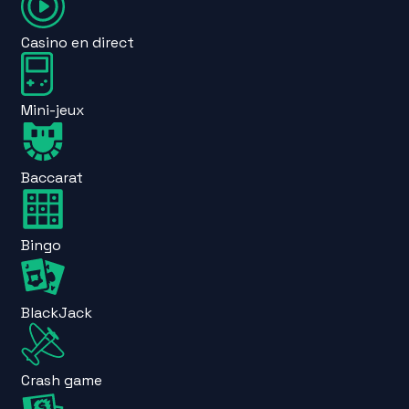
Casino en direct
Mini-jeux
Baccarat
Bingo
BlackJack
Crash game