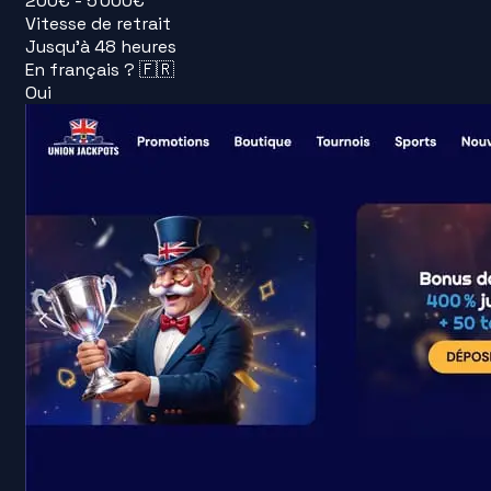
200€ - 5 000€
Vitesse de retrait
Jusqu'à 48 heures
En français ? 🇫🇷
Oui