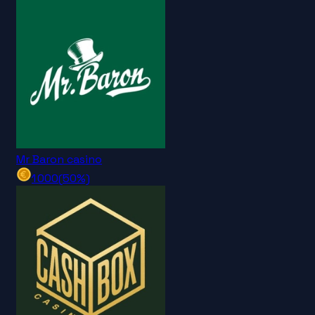
Mr Baron casino
1 000
(
50
%)