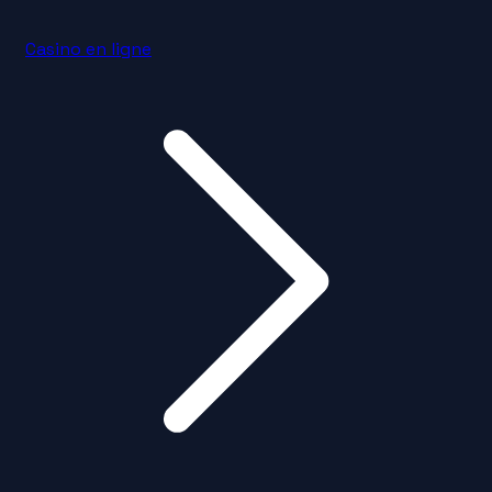
Casino en ligne