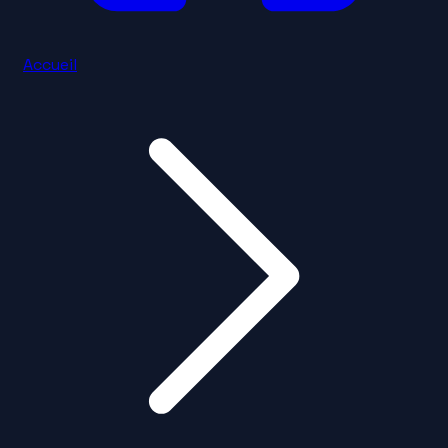
Accueil