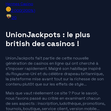
Hermes Casino
2 000
(
200
%)
20
UnionJackpots : le plus
british des casinos !
UnionJackpots fait partie de cette nouvelle
génération de casinos en ligne qui ont cherché à
s’imposer rapidement. Malgré son habillage inspiré
du Royaume-Uni et du célèbre drapeau britannique,
la plateforme mise avant tout sur la richesse de son
contenu plutôt que sur les effets de style...
Mais que vaut réellement ce site ? Pour le savoir,
nous l’avons passé au crible en examinant chacun
de ses aspects : inscription, ludothèque, promotions,
tournois, boutique, service client, version mobile...