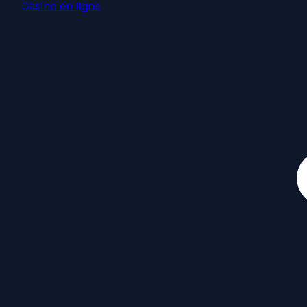
Casino en ligne