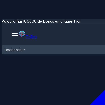
Aujourd'hui 10 000€ de bonus en cliquant ici
TnBet
Rechercher