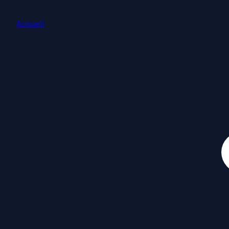
Accueil