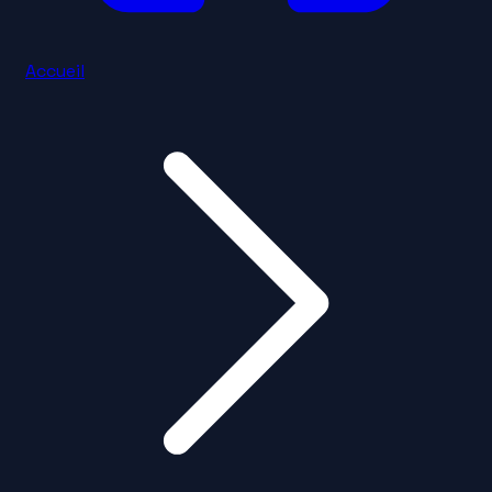
Accueil