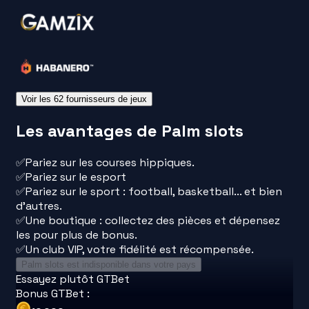
Voir les 62 fournisseurs de jeux
Les avantages de Palm slots
✅
Pariez sur les courses hippiques.
✅
Pariez sur le esport
✅
Pariez sur le sport : football, basketball... et bien
d'autres.
✅
Une boutique : collectez des pièces et dépensez
les pour plus de bonus.
✅
Un club VIP, votre fidélité est récompensée.
Palm slots est indisponible dans votre pays
Essayez plutôt
GTBet
Bonus
GTBet
: