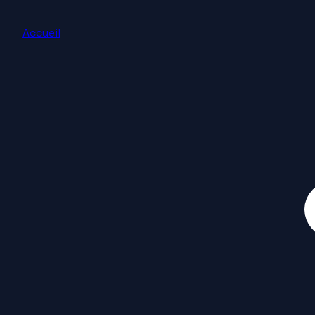
Accueil