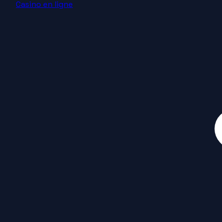
Casino en ligne