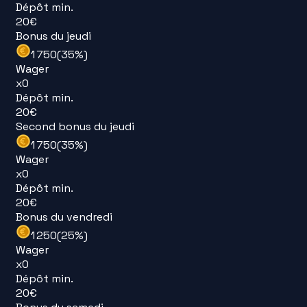
Dépôt min.
20
€
Bonus du jeudi
1 750
(
35
%)
Wager
x
0
Dépôt min.
20
€
Second bonus du jeudi
1 750
(
35
%)
Wager
x
0
Dépôt min.
20
€
Bonus du vendredi
1 250
(
25
%)
Wager
x
0
Dépôt min.
20
€