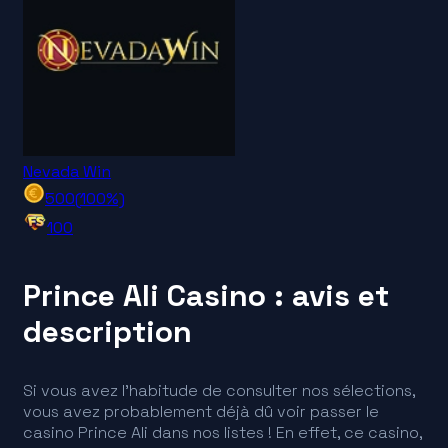
Nevada Win
500
(
100
%)
100
Prince Ali Casino : avis et
description
Si vous avez l'habitude de consulter nos sélections,
vous avez probablement déjà dû voir passer le
casino Prince Ali dans nos listes ! En effet, ce casino,