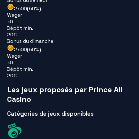
Bonus du samedi
2 500
(
50
%)
Wager
x
0
Dépôt min.
20
€
Bonus du dimanche
2 500
(
50
%)
Wager
x
0
Dépôt min.
20
€
Les jeux proposés par Prince Ali
Casino
Catégories de jeux disponibles