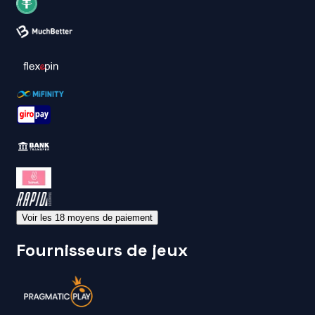
Voir les 18 moyens de paiement
Fournisseurs de jeux