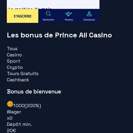
Les bonus de Prince Ali Casino
Tous
Casino
Sport
Crypto
Tours Gratuits
Cashback
Bonus de bienvenue
1 000
(
200
%)
Wager
x
0
Dépôt min.
20
€