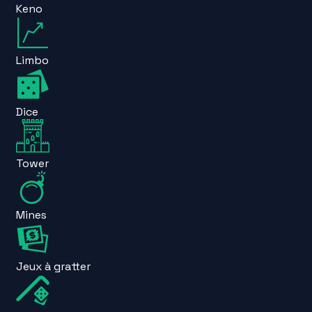
Keno
Limbo
Dice
Tower
Mines
Jeux à gratter