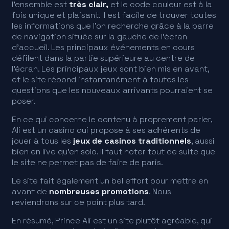
l'ensemble est
très clair,
et le code couleur est à la
fois unique et plaisant. Il est facile de trouver toutes
les informations que l'on recherche grâce à la barre
de navigation située sur la gauche de l'écran
d'accueil. Les principaux événements en cours
défilent dans la partie supérieure au centre de
l'écran. Les principaux jeux sont bien mis en avant,
et le site répond instantanément à toutes les
questions que les nouveaux arrivants pourraient se
poser.
En ce qui concerne le contenu à proprement parler,
Ali est un casino qui propose à ses adhérents de
jouer à tous les
jeux de casinos traditionnels
, aussi
bien en live qu'en solo. Il faut noter tout de suite que
le site ne permet pas de faire de paris.
Le site fait également un bel effort pour mettre en
avant de
nombreuses promotions
. Nous
reviendrons sur ce point plus tard.
En résumé, Prince Ali est un site plutôt agréable, qui