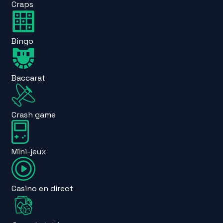
Craps
Bingo
Baccarat
Crash game
Mini-jeux
Casino en direct