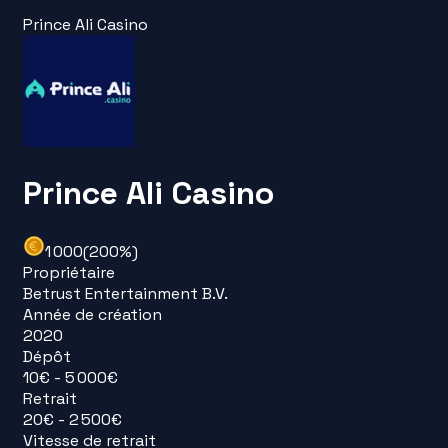
Prince Ali Casino
Prince Ali Casino
1 000
(
200
%)
Propriétaire
Betrust Entertainment B.V.
Année de création
2020
Dépôt
10€ - 5 000€
Retrait
20€ - 2 500€
Vitesse de retrait