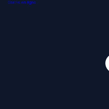
Casino en ligne