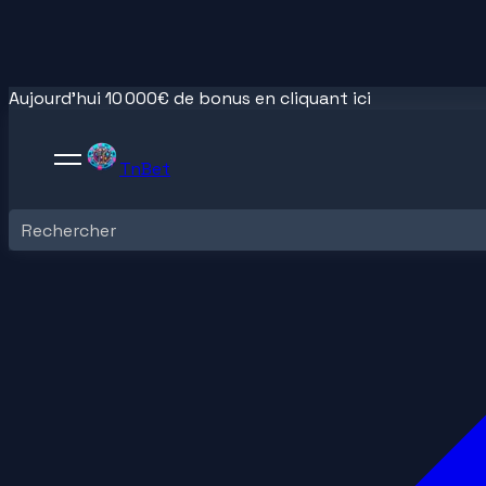
Aujourd'hui 10 000€ de bonus en cliquant ici
TnBet
Rechercher