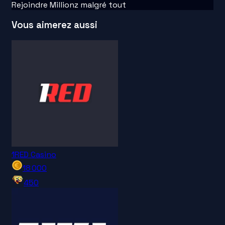
Rejoindre
Millionz
malgré tout
Vous aimerez aussi
1RED Casino
18 000
450