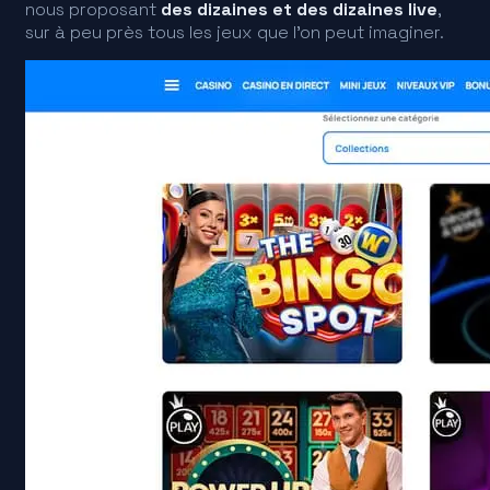
nous proposant
des dizaines et des dizaines live
,
sur à peu près tous les jeux que l'on peut imaginer.