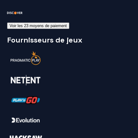
Voir les 23 moyens de paiement
Fournisseurs de jeux