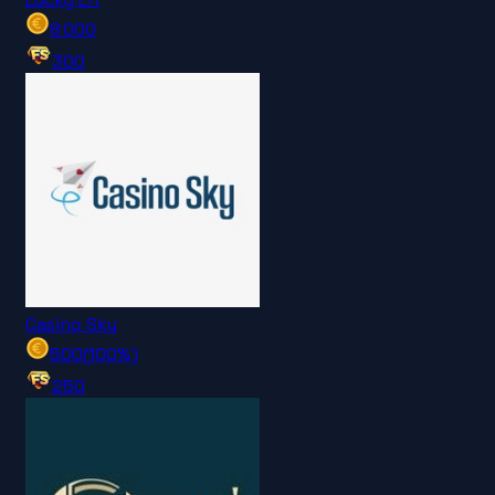
8 000
300
Casino Sky
500
(
100
%)
250