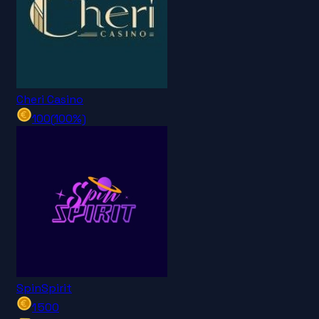
Cheri Casino
100
(
100
%)
SpinSpirit
1 500