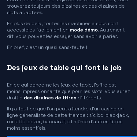
trouverez toujours des dizaines et des dizaines de
slots adaptées.
En plus de cela, toutes les machines à sous sont
accessibles facilement en
mode démo
. Autrement
dit, vous pouvez les essayer sans avoir à parier.
En bref, c'est un quasi sans-faute !
Des jeux de table qui font le job
En ce qui concerne les jeux de table, l'offre est
moins impressionnante que pour les slots. Vous aurez
droit à
des dizaines de titres
différents.
Il y a tout ce que l'on peut attendre d'un casino en
ligne généraliste de cette trempe : sic bo, blackjack,
roulette, poker, baccarat, et même d'autres titres
moins essentiels.