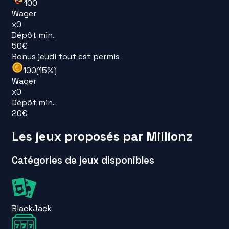
100
Wager
x
0
Dépôt min.
50
€
Bonus jeudi tout est permis
100
(
15
%)
Wager
x
0
Dépôt min.
20
€
Les jeux proposés par Millionz
Catégories de jeux disponibles
BlackJack