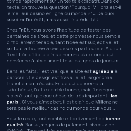
tombe rapidement sur un texte explicatif. Dans ce
texte, on trouve la question "Pourquoi Millionz est-il
le meilleur casino en ligne du monde ?" ... De quoi
susciter l'intérêt, mais aussi l'incrédulité !
Chez TnBt, nous avons l'habitude de tester des
centaines de sites, et cette promesse nous semble
difficilement tenable, tant l'idée est subjective, et
surtout attachée à des besoins particuliers. A priori,
il est très difficile d'imaginer une plateforme qui
convienne à absolument tous les types de joueurs.
Dans les faits, il est vrai que le site est
agréable
à
parcourir. Le design est travaillé, et l'ergonomie
franchement réussie. En ce qui concerne la
ludothèque, l'offre semble bonne, mais il manque
malgré tout quelque chose de très important :
les
paris
! Si vous aimez bet, il est clair que Millionz ne
sera pas le meilleur casino du monde pour vous...
Pour le reste, tout semble effectivement de
bonne
qualité
. Bonus, moyens de paiement, niveaux de
fidélité... Tout est très correct, mais nous pouvons