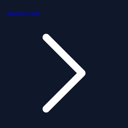
Casino en ligne