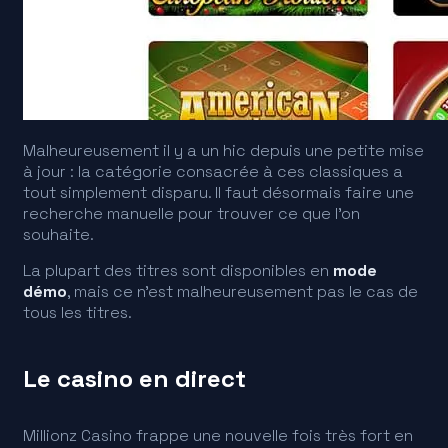
Malheureusement il y a un hic depuis une petite mise
à jour : la catégorie consacrée à ces classiques a
tout simplement disparu. Il faut désormais faire une
recherche manuelle pour trouver ce que l’on
souhaite.
La plupart des titres sont disponibles en
mode
démo
, mais ce n'est malheureusement pas le cas de
tous les titres.
Le casino en direct
Millionz Casino frappe une nouvelle fois très fort en