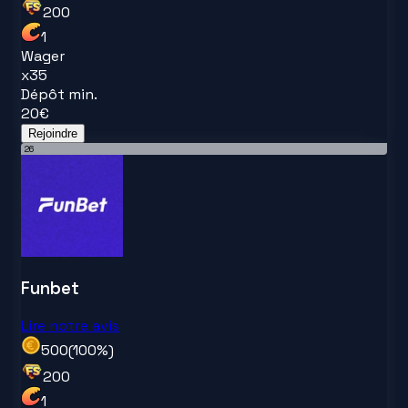
200
1
Wager
x
35
Dépôt min.
20
€
Rejoindre
26
Funbet
Lire notre avis
500
(
100
%)
200
1