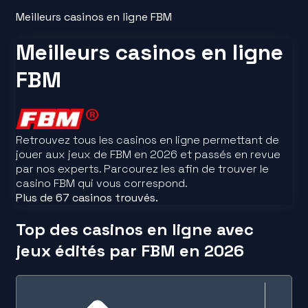
Meilleurs casinos en ligne FBM
Meilleurs casinos en ligne
FBM
Retrouvez tous les casinos en ligne permettant de
jouer aux jeux de FBM en 2026 et passés en revue
par nos experts. Parcourez les afin de trouver le
casino FBM qui vous correspond.
Plus de 67 casinos trouvés.
Top des casinos en ligne avec
jeux édités par FBM en 2026