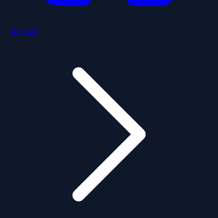
Accueil