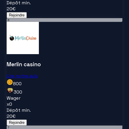
Dépôt min.
20
€
Rejoindre
6
Merlin casino
Lire notre avis
800
300
Wager
x
0
Dépôt min.
20
€
Rejoindre
7