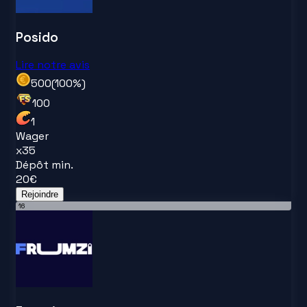
Posido
Lire notre avis
500
(
100
%)
100
1
Wager
x
35
Dépôt min.
20
€
Rejoindre
16