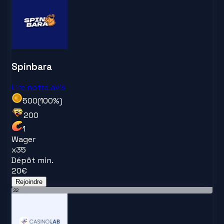
Spinbara
Lire notre avis
500
(
100
%)
200
1
Wager
x
35
Dépôt min.
20
€
Rejoindre
22