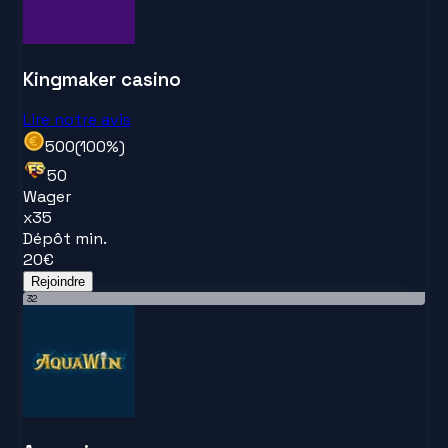
Kingmaker casino
Lire notre avis
500
(
100
%)
50
Wager
x
35
Dépôt min.
20
€
Rejoindre
32