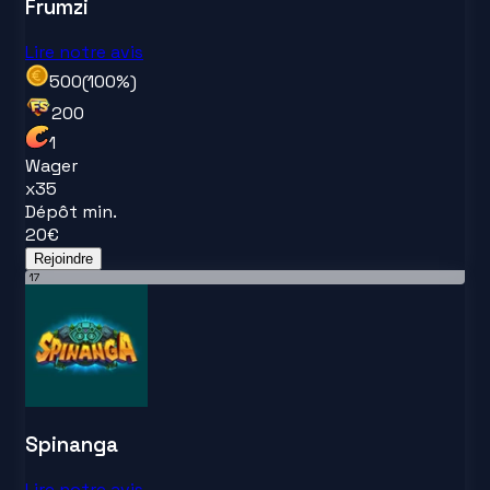
Frumzi
Lire notre avis
500
(
100
%)
200
1
Wager
x
35
Dépôt min.
20
€
Rejoindre
17
Spinanga
Lire notre avis