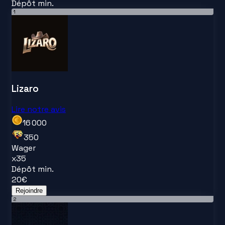
Dépôt min.
1
Lizaro
Lire notre avis
16 000
350
Wager
x
35
Dépôt min.
20
€
Rejoindre
2