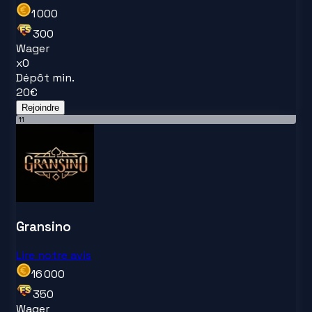
1 000
300
Wager
x
0
Dépôt min.
20
€
Rejoindre
11
Gransino
Lire notre avis
16 000
350
Wager