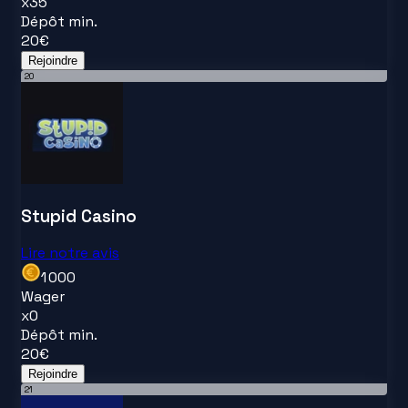
x
35
Dépôt min.
20
€
Rejoindre
20
Stupid Casino
Lire notre avis
1 000
Wager
x
0
Dépôt min.
20
€
Rejoindre
21