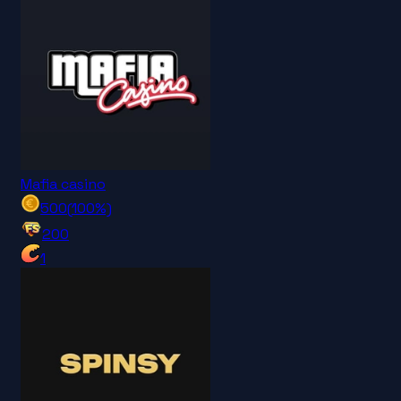
Mafia casino
500
(
100
%)
200
1