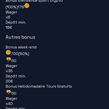
Bonus bienvenue sport crypto
(
100
%)
178
Wager
x
6
Dépôt min.
18
€
Autres bonus
Bonus week-end
700
(
50
%)
50
Wager
x
35
Dépôt min.
20
€
Bonus Hebdomadaire Tours Gratuits
50
Wager
x
40
Dépôt min.