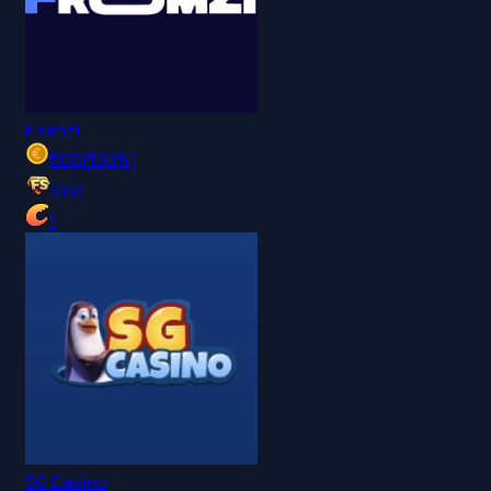
Frumzi
500
(
100
%)
200
1
SG Casino