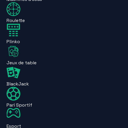
Roulette
Plinko
Jeux de table
BlackJack
Pari Sportif
Esport