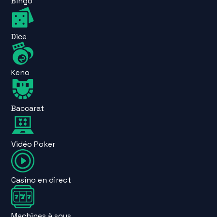
Bingo
Dice
Keno
Baccarat
Vidéo Poker
Casino en direct
Machines à sous