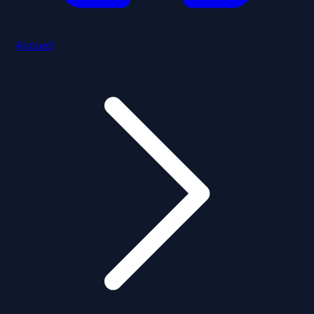
Accueil