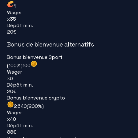
1
Wager
x
35
Dépôt min.
20
€
Bonus de bienvenue alternatifs
Bonus bienvenue Sport
(
100
%)
100
Wager
x
6
Dépôt min.
20
€
Bonus bienvenue crypto
2 640
(
200
%)
Wager
x
40
Dépôt min.
88
€