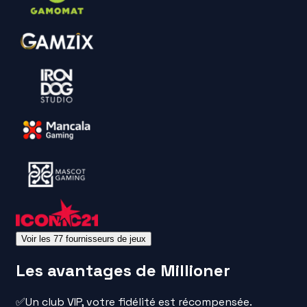
Voir les 77 fournisseurs de jeux
Les avantages de Millioner
✅
Un club VIP, votre fidélité est récompensée.