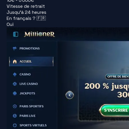
10€ - 5 000€
Vitesse de retrait
Jusqu'à 24 heures
En français ? 🇫🇷
Oui