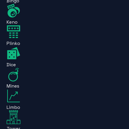
Bingo
Keno
Plinko
Dice
Mines
Limbo
Tower