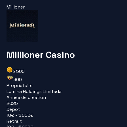
Millioner
Millioner Casino
2 500
300
Propriétaire
Lumina Holdings Limitada
Année de création
2025
Dépôt
10€ - 5 000€
Retrait