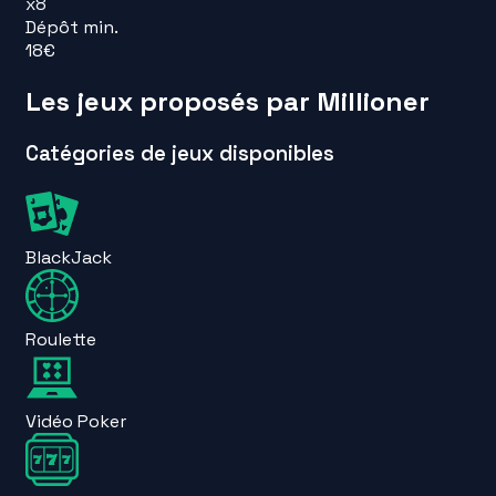
x
8
Dépôt min.
18
€
Les jeux proposés par Millioner
Catégories de jeux disponibles
BlackJack
Roulette
Vidéo Poker