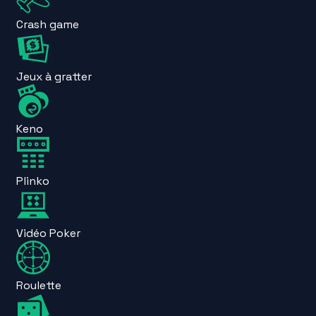
Crash game
Jeux à gratter
Keno
Plinko
Vidéo Poker
Roulette