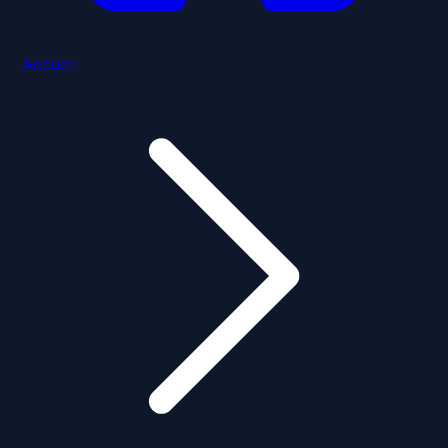
Accueil