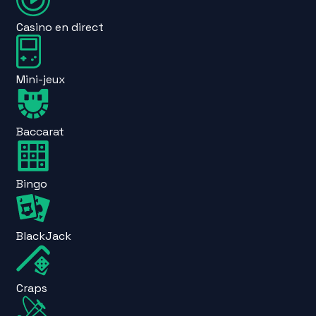
Casino en direct
Mini-jeux
Baccarat
Bingo
BlackJack
Craps