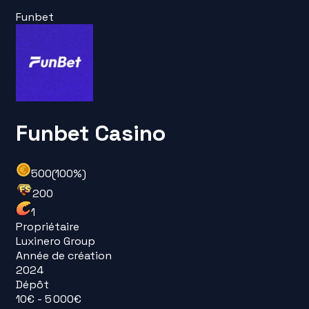
Funbet
Funbet Casino
500
(
100
%)
200
1
Propriétaire
Luxinero Group
Année de création
2024
Dépôt
10€ - 5 000€