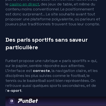
le
casino en direct
, des jeux de table, et même du
contenu moins conventionnel. Le positionnement
est donc surprenant... Le site souhaite avant tout
proposer une plateforme polyvalente, où parieurs et
joueurs plus traditionnels trouvent tous leur compte.
Des paris sportifs sans saveur
particulière
Funbet propose une rubrique « paris sportifs » qui,
sur le papier, semble répondre aux attentes.
L’interface est
correcte
, la navigation claire, et les
disciplines les plus suivies comme le football, le
tennis ou le basketball sont bien représentées. On
retrouve aussi quelques sports secondaires, et de
l’
e-sport
.