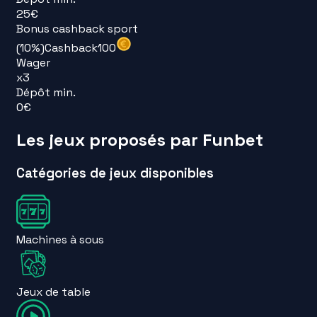
25
€
Bonus cashback sport
(
10
%)
Cashback
100
Wager
x
3
Dépôt min.
0
€
Les jeux proposés par Funbet
Catégories de jeux disponibles
Machines à sous
Jeux de table