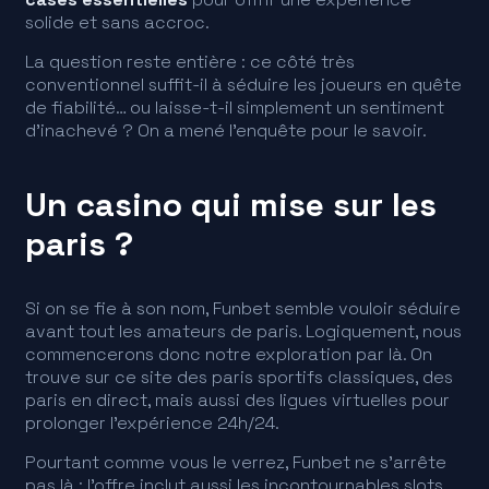
solide et sans accroc.
La question reste entière : ce côté très
conventionnel suffit-il à séduire les joueurs en quête
de fiabilité… ou laisse-t-il simplement un sentiment
d’inachevé ? On a mené l’enquête pour le savoir.
Un casino qui mise sur les
paris ?
Si on se fie à son nom, Funbet semble vouloir séduire
avant tout les amateurs de paris. Logiquement, nous
commencerons donc notre exploration par là. On
trouve sur ce site des paris sportifs classiques, des
paris en direct, mais aussi des ligues virtuelles pour
prolonger l’expérience 24h/24.
Pourtant comme vous le verrez, Funbet ne s’arrête
pas là : l’offre inclut aussi les incontournables slots,