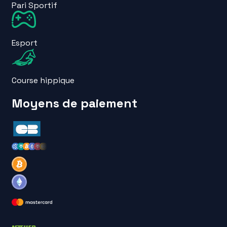
Pari Sportif
Esport
Course hippique
Moyens de paiement