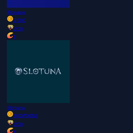
Wonaco
2 500
200
1
Slotuna
500
(
100
%)
200
1