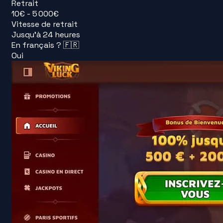
Retrait
10€ - 5 000€
Vitesse de retrait
Jusqu'à 24 heures
En français ? 🇫🇷
Oui