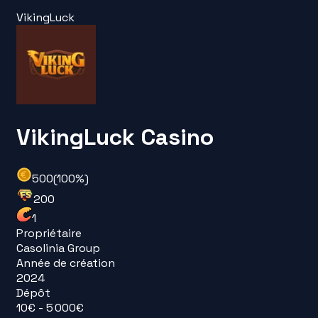
VikingLuck
VikingLuck Casino
500
(
100
%)
200
1
Propriétaire
Casolinia Group
Année de création
2024
Dépôt
10€ - 5 000€