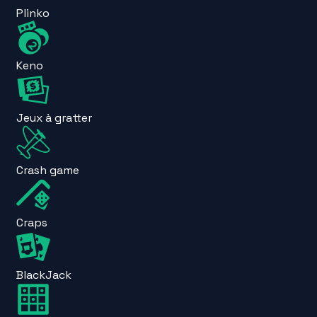
Plinko
Keno
Jeux à gratter
Crash game
Craps
BlackJack