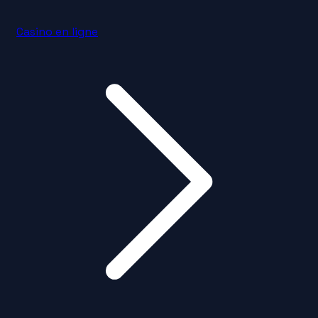
Casino en ligne