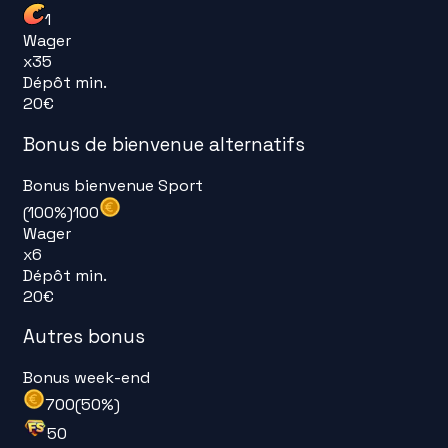
1
Wager
x
35
Dépôt min.
20
€
Bonus de bienvenue alternatifs
Bonus bienvenue Sport
(
100
%)
100
Wager
x
6
Dépôt min.
20
€
Autres bonus
Bonus week-end
700
(
50
%)
50