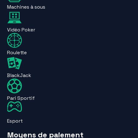
Machines à sous
Vidéo Poker
Roulette
BlackJack
Pari Sportif
Esport
Moyens de paiement