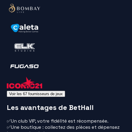
Voir les 67 fournisseurs de jeux
Les avantages de BetHall
✅
Un club VIP, votre fidélité est récompensée.
✅
Une boutique : collectez des pièces et dépensez