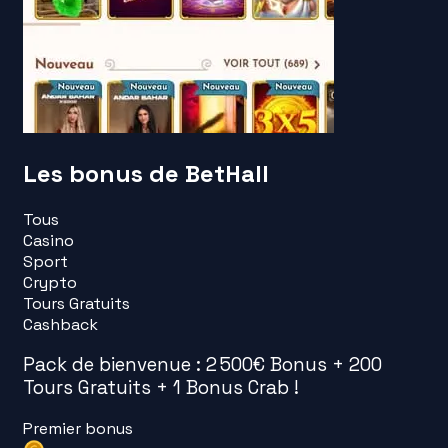
Les bonus de BetHall
Tous
Casino
Sport
Crypto
Tours Gratuits
Cashback
Pack de bienvenue
:
2 500€
Bonus
+
200
Tours Gratuits
+
1
Bonus Crab
!
Premier bonus