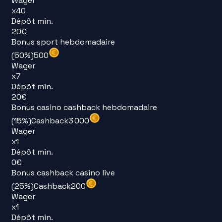
Wager
x
40
Dépôt min.
20
€
Bonus sport hebdomadaire
(
50
%)
500
Wager
x
7
Dépôt min.
20
€
Bonus casino cashback hebdomadaire
(
15
%)
Cashback
3 000
Wager
x
1
Dépôt min.
0
€
Bonus cashback casino live
(
25
%)
Cashback
200
Wager
x
1
Dépôt min.