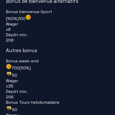
Bonus de bienvenue alternatifs
Bonus bienvenue Sport
(
100
%)
100
Wager
x
6
Dépôt min.
20
€
Autres bonus
Bonus week-end
700
(
50
%)
50
Wager
x
35
Dépôt min.
20
€
Bonus Tours hebdomadaire
50