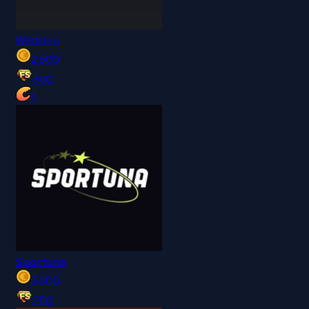
Wildsino
2 500
300
1
Sportuna
3 000
250