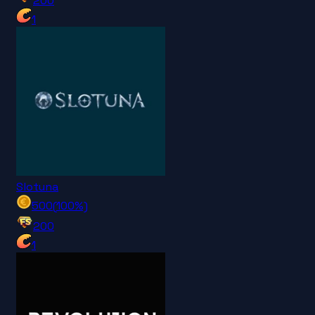
200
1
Slotuna
500
(
100
%)
200
1