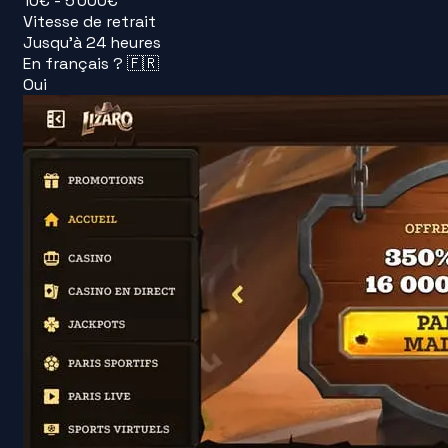
10€ - 5 000€
Vitesse de retrait
Jusqu'à 24 heures
En français ? 🇫🇷
Oui