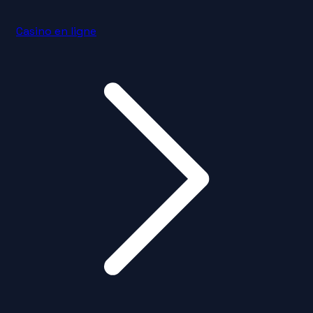
Casino en ligne