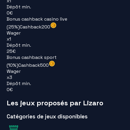
x
1
Dépôt min.
0
€
Bonus cashback casino live
(
25
%)
Cashback
200
Wager
x
1
Dépôt min.
25
€
Bonus cashback sport
(
10
%)
Cashback
500
Wager
x
3
Dépôt min.
0
€
Les jeux proposés par Lizaro
Catégories de jeux disponibles