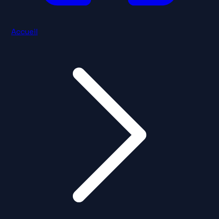
Accueil