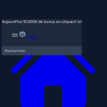
Aujourd'hui 10 000€ de bonus en cliquant ici
TnBet
Rechercher