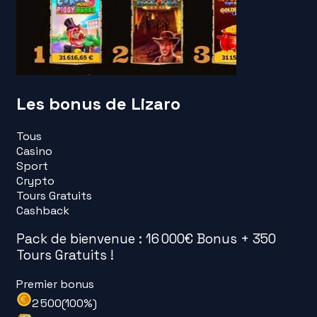
Les bonus de Lizaro
Tous
Casino
Sport
Crypto
Tours Gratuits
Cashback
Pack de bienvenue
:
16 000€
Bonus
+
350
Tours Gratuits
!
Premier bonus
2 500
(
100
%)