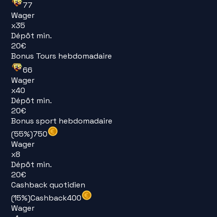
77
Wager
x
35
Dépôt min.
20
€
Bonus Tours hebdomadaire
66
Wager
x
40
Dépôt min.
20
€
Bonus sport hebdomadaire
(
55
%)
750
Wager
x
8
Dépôt min.
20
€
Cashback quotidien
(
15
%)
Cashback
400
Wager