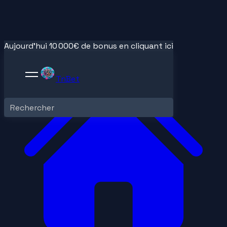
Aujourd'hui 10 000€ de bonus en cliquant ici
TnBet
Rechercher