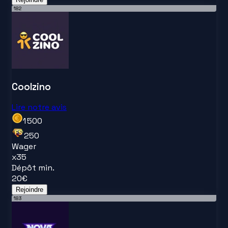
182
Coolzino
Lire notre avis
1 500
250
Wager
x
35
Dépôt min.
20
€
Rejoindre
183