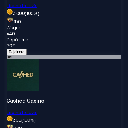
Lire notre avis
3 000
(
100
%)
150
Wager
x
40
Dépôt min.
20
€
Rejoindre
165
Cashed Casino
Lire notre avis
500
(
100
%)