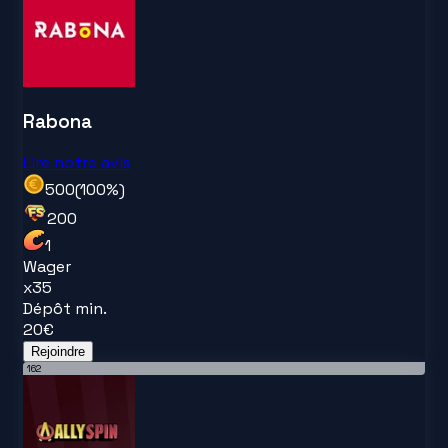
Rabona
Lire notre avis
500
(
100
%)
200
1
Wager
x
35
Dépôt min.
20
€
Rejoindre
162