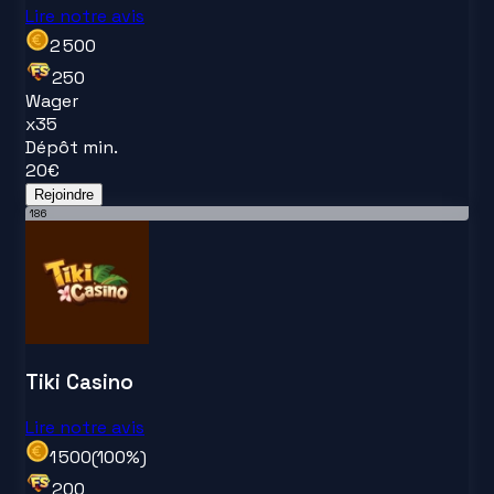
Lire notre avis
2 500
250
Wager
x
35
Dépôt min.
20
€
Rejoindre
186
Tiki Casino
Lire notre avis
1 500
(
100
%)
200