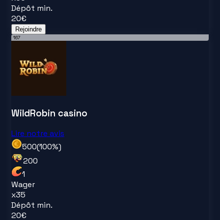
Dépôt min.
20
€
Rejoindre
167
WildRobin casino
Lire notre avis
500
(
100
%)
200
1
Wager
x
35
Dépôt min.
20
€