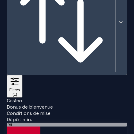
Pertinen
Filtres
(1)
Casino
Bonus de bienvenue
Conditions de mise
Dépôt min.
161