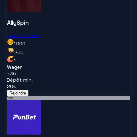
AllySpin
Lire notre avis
1 000
200
1
Wager
x
35
Dépôt min.
20
€
Rejoindre
163