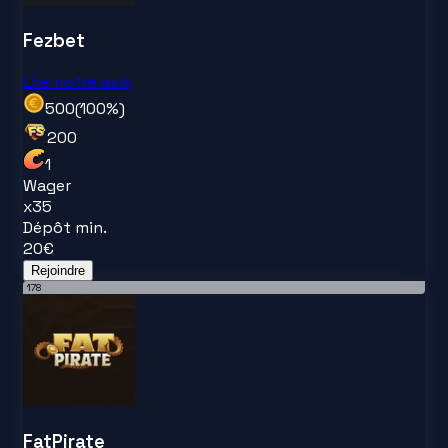
Fezbet
Lire notre avis
500
(
100
%)
200
1
Wager
x
35
Dépôt min.
20
€
Rejoindre
178
FatPirate