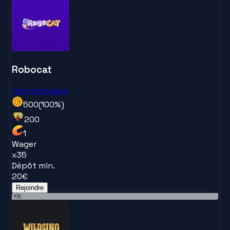
Robocat
Lire notre avis
500
(
100
%)
200
1
Wager
x
35
Dépôt min.
20
€
Rejoindre
170