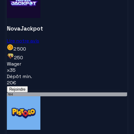
NovaJackpot
Lire notre avis
2 500
250
Wager
x
35
Dépôt min.
20
€
Rejoindre
184