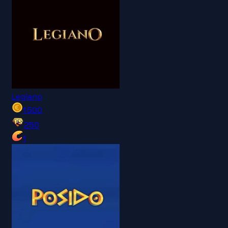
Legiano
1 500
250
1