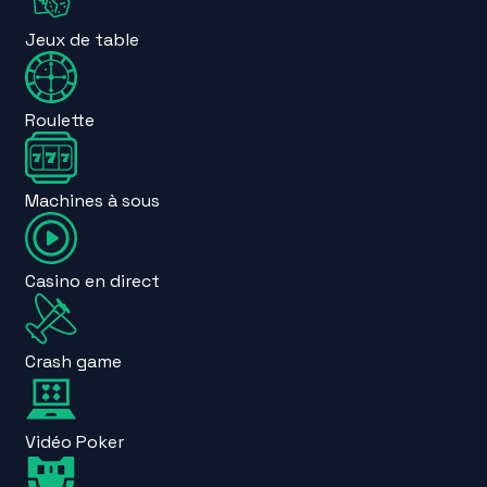
Jeux de table
Roulette
Machines à sous
Casino en direct
Crash game
Vidéo Poker