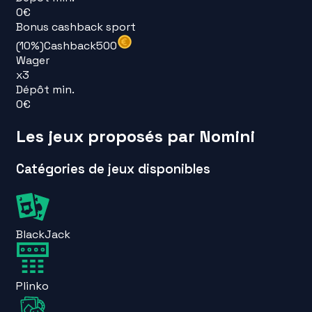
0
€
Bonus cashback sport
(
10
%)
Cashback
500
Wager
x
3
Dépôt min.
0
€
Les jeux proposés par Nomini
Catégories de jeux disponibles
BlackJack
Plinko