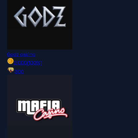
Godz casino
2 000
(
100
%)
300