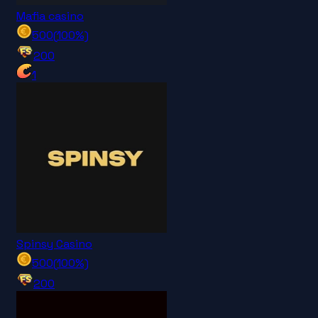
Mafia casino
500
(
100
%)
200
1
Spinsy Casino
500
(
100
%)
200