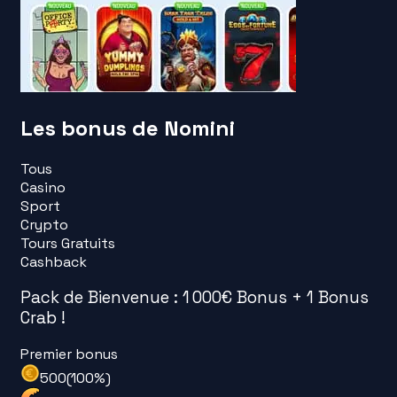
Les bonus de Nomini
Tous
Casino
Sport
Crypto
Tours Gratuits
Cashback
Pack de Bienvenue
:
1 000€
Bonus
+
1
Bonus
Crab
!
Premier bonus
500
(
100
%)