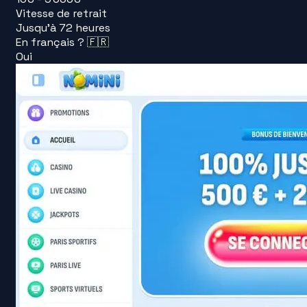
Vitesse de retrait
Jusqu'à 72 heures
En français ? 🇫🇷
Oui