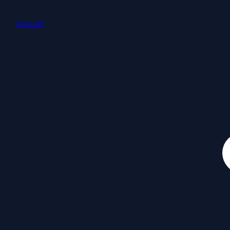
Accueil