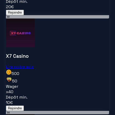
Dépôt min.
20
€
Rejoindre
33
X7 Casino
Lire notre avis
500
50
Wager
x
40
Dépôt min.
10
€
Rejoindre
34