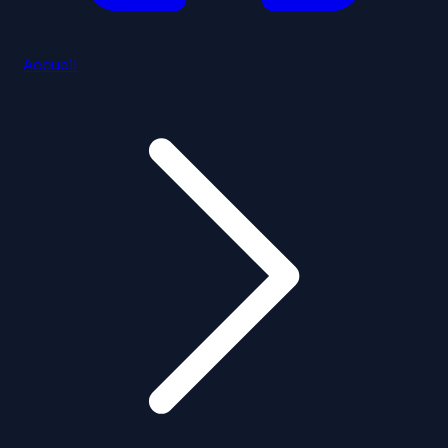
Accueil