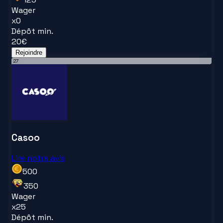
Wager
x
0
Dépôt min.
20
€
Rejoindre
27
Casoo
Lire notre avis
500
350
Wager
x
25
Dépôt min.