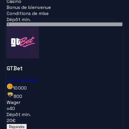
Casino
Bonus de bienvenue
Conditions de mise
Dépôt min.
1
GTBet
Lire notre avis
10 000
800
Wager
x
40
Dépôt min.
20
€
Rejoindre