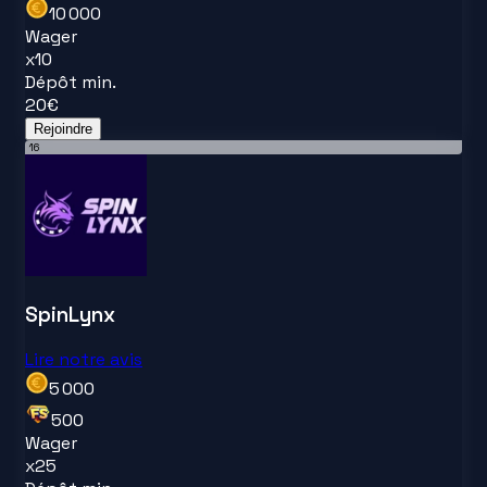
10 000
Wager
x
10
Dépôt min.
20
€
Rejoindre
16
SpinLynx
Lire notre avis
5 000
500
Wager
x
25