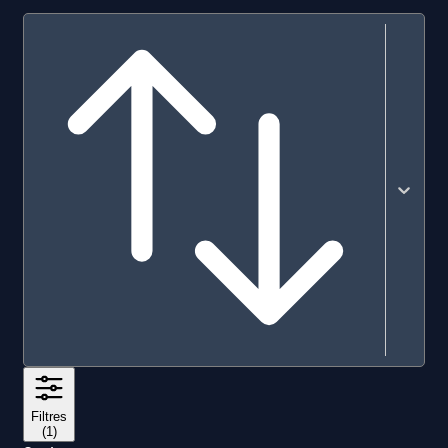
Pertinen
Filtres
(1)