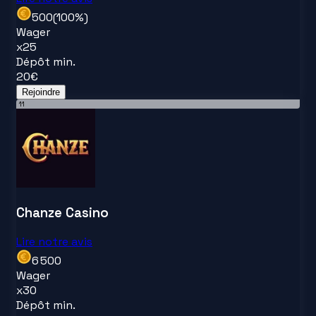
500
(
100
%)
Wager
x
25
Dépôt min.
20
€
Rejoindre
11
Chanze Casino
Lire notre avis
6 500
Wager
x
30
Dépôt min.