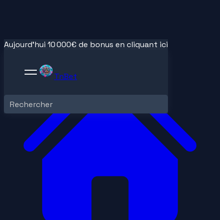
Aujourd'hui 10 000€ de bonus en cliquant ici
TnBet
Rechercher