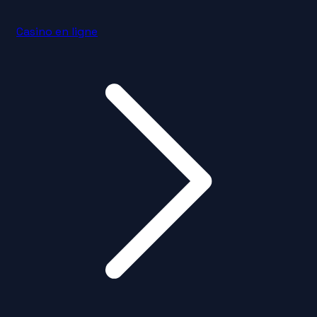
Casino en ligne