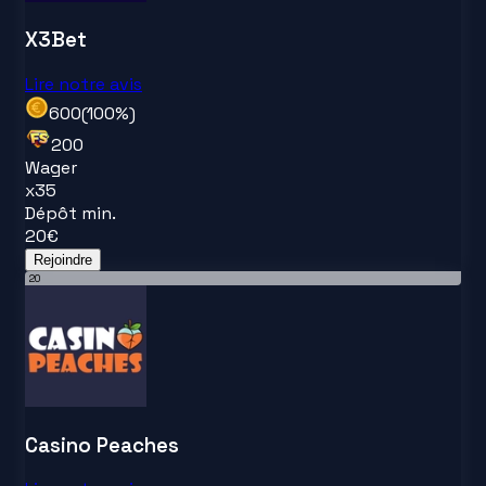
X3Bet
Lire notre avis
600
(
100
%)
200
Wager
x
35
Dépôt min.
20
€
Rejoindre
20
Casino Peaches