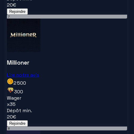
20
€
Rejoindre
7
Millioner
Lire notre avis
2 500
300
Wager
x
35
Dépôt min.
20
€
Rejoindre
8