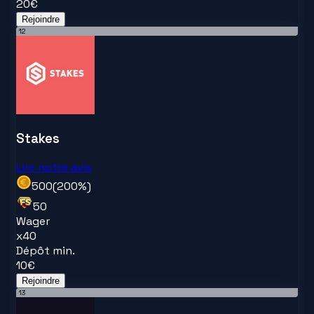
20
€
Rejoindre
12
Stakes
Lire notre avis
500
(
200
%)
50
Wager
x
40
Dépôt min.
10
€
Rejoindre
13