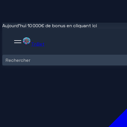
Aujourd'hui 10 000€ de bonus en cliquant ici
TnBet
Rechercher