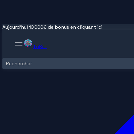
Aujourd'hui 10 000€ de bonus en cliquant ici
TnBet
Rechercher