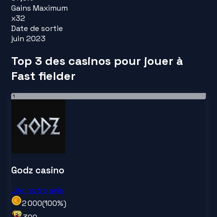
Gains Maximum
x
32
Date de sortie
juin 2023
Top 3 des casinos pour jouer à
Fast fielder
1
Godz casino
Lire notre avis
2 000
(
100
%)