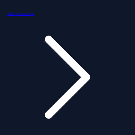
Jeux casino