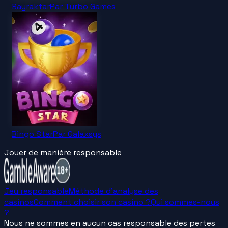
Bayraktar
Par
Turbo Games
Bingo Star
Par
Galaxsys
Jouer de manière responsable
Jeu responsable
Méthode d'analyse des
casinos
Comment choisir son casino ?
Qui sommes-nous
?
Nous ne sommes en aucun cas responsable des pertes