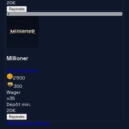
20
€
Rejoindre
3
Millioner
Lire notre avis
2 500
300
Wager
x
35
Dépôt min.
20
€
Rejoindre
Voir plus de casinos