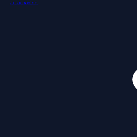
Jeux casino