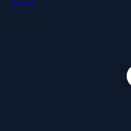
Jeux casino