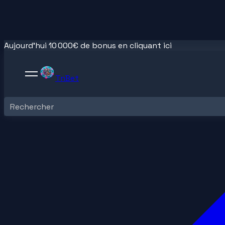
Aujourd'hui 10 000€ de bonus en cliquant ici
TnBet
Rechercher