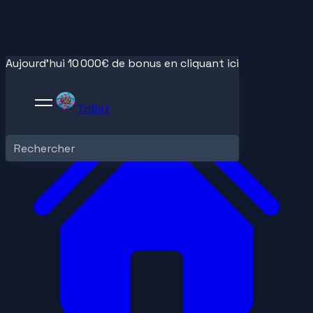
Aujourd'hui 10 000€ de bonus en cliquant ici
TnBet
Rechercher