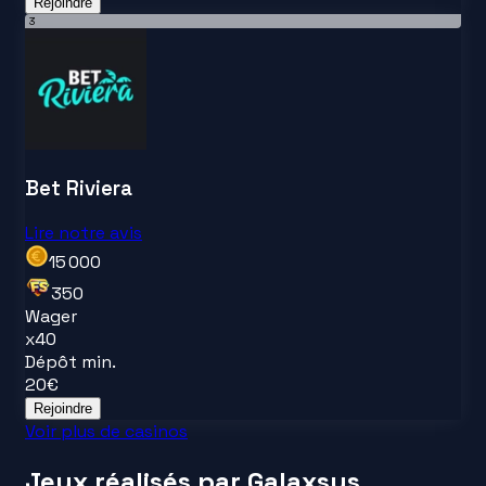
Rejoindre
3
Bet Riviera
Lire notre avis
15 000
350
Wager
x
40
Dépôt min.
20
€
Rejoindre
Voir plus de casinos
Jeux réalisés par Galaxsys