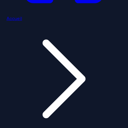
Accueil