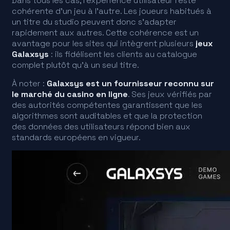
Dans tous les cas, l'expérience utilisateur reste
cohérente d’un jeu à l’autre. Les joueurs habitués à
un titre du studio peuvent donc s'adapter
rapidement aux autres. Cette cohérence est un
avantage pour les sites qui intègrent plusieurs
jeux
Galaxsys
: ils fidélisent les clients au catalogue
complet plutôt qu'à un seul titre.
À noter :
Galaxsys est un fournisseur reconnu sur
le marché du casino en ligne
. Ses jeux vérifiés par
des autorités compétentes garantissent que les
algorithmes sont auditables et que la protection
des données des utilisateurs répond bien aux
standards européens en vigueur.