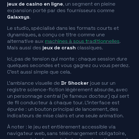
jeux de casino en ligne
, un segment en pleine
expansion porté par des fournisseurs comme
Galaxsys
.
Le studio, spécialisé dans les formats courts et
dynamiques, a conçu ce titre comme une
alternative aux
machines à sous traditionnelles
.
Mais aussi des
jeux de crash
classiques.
Ici, pas de tension qui monte : chaque session dure
quelques secondes et vous gagnez ou vous perdez.
C’est aussi simple que cela.
L'ambiance visuelle de
Dr Shocker
joue sur un
registre science-fiction légèrement absurde, avec
un personnage central (le fameux docteur) qui sert
de fil conducteur à chaque tour. L'interface est
épurée : un bouton principal de lancement, des
indicateurs de mise clairs et une seule animation.
À noter : le jeu est entièrement accessible via
navigateur web, sans téléchargement obligatoire,