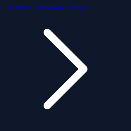
Meilleurs mini-jeux de casino en ligne