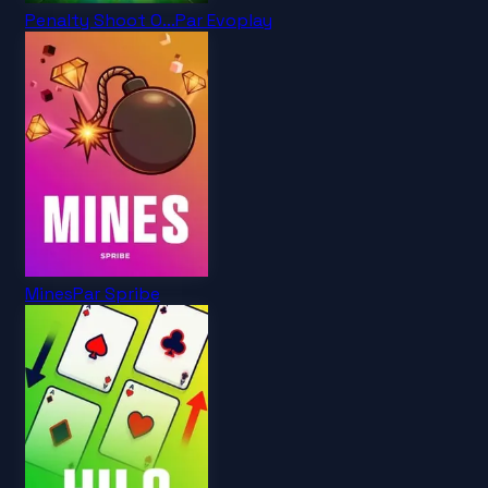
Penalty Shoot O...
Par
Evoplay
Mines
Par
Spribe