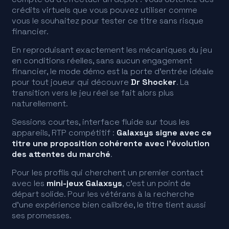
crédits virtuels que vous pouvez utiliser comme
vous le souhaitez pour tester ce titre sans risque
financier.
En reproduisant exactement les mécaniques du jeu
en conditions réelles, sans aucun engagement
financier, le mode démo est la porte d’entrée idéale
pour tout joueur qui découvre
Dr Shocker
. La
transition vers le jeu réel se fait alors plus
naturellement.
Sessions courtes, interface fluide sur tous les
appareils, RTP compétitif :
Galaxsys signe avec ce
titre une proposition cohérente avec l'évolution
des attentes du marché
.
Pour les profils qui cherchent un premier contact
avec les
mini-jeux Galaxsys
, c'est un point de
départ solide. Pour les vétérans à la recherche
d'une expérience bien calibrée, le titre tient aussi
ses promesses.