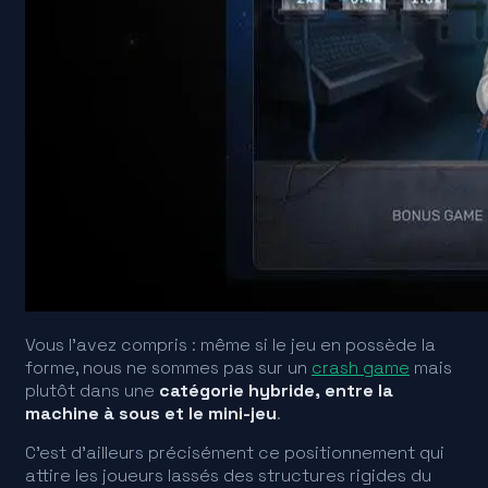
Vous l’avez compris : même si le jeu en possède la
forme, nous ne sommes pas sur un
crash game
mais
plutôt dans une
catégorie hybride, entre la
machine à sous et le mini-jeu
.
C'est d’ailleurs précisément ce positionnement qui
attire les joueurs lassés des structures rigides du