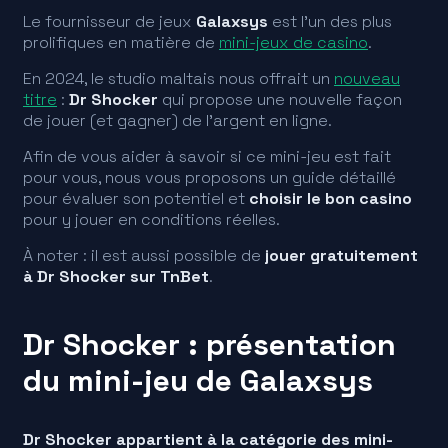
Le fournisseur de jeux
Galaxsys
est l’un des plus
prolifiques en matière de
mini-jeux de casino
.
En 2024, le studio maltais nous offrait un
nouveau
titre
:
Dr Shocker
qui propose une nouvelle façon
de jouer (et gagner) de l’argent en ligne.
Afin de vous aider à savoir si ce mini-jeu est fait
pour vous, nous vous proposons un guide détaillé
pour évaluer son potentiel et
choisir le bon casino
pour y jouer en conditions réelles.
À noter : il est aussi possible de
jouer gratuitement
à Dr Shocker sur TnBet
.
Dr Shocker : présentation
du mini-jeu de Galaxsys
Dr Shocker appartient à la catégorie des mini-