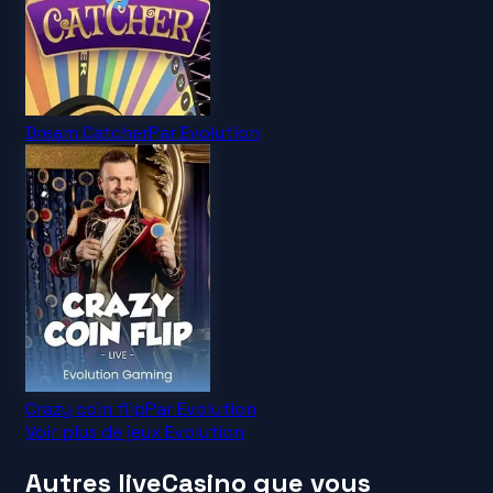
Dream Catcher
Par
Evolution
Crazy coin flip
Par
Evolution
Voir plus de jeux Evolution
Autres liveCasino que vous