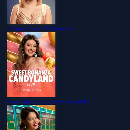
Ultimate Poker ...
Par
Evolution
Sweet Bonanza C...
Par
Pragmatic Play