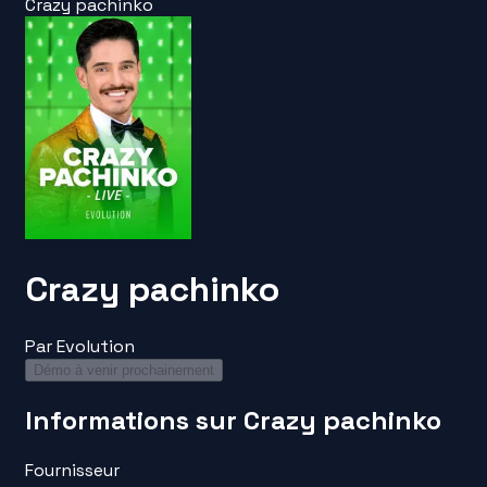
Crazy pachinko
Crazy pachinko
Par
Evolution
Démo à venir prochainement
Informations sur Crazy pachinko
Fournisseur