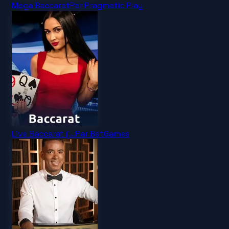
Mega Baccarat
Par
Pragmatic Play
Live Baccarat (...
Par
BetGames