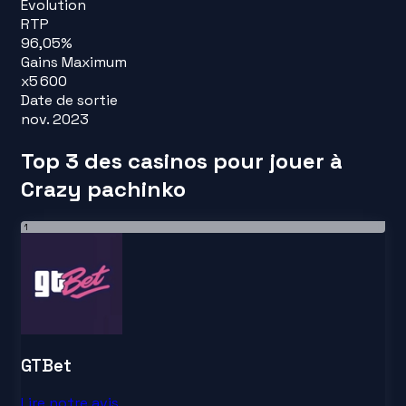
Evolution
RTP
96,05
%
Gains Maximum
x
5 600
Date de sortie
nov. 2023
Top 3 des casinos pour jouer à
Crazy pachinko
1
GTBet
Lire notre avis