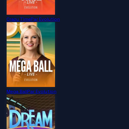
Crazy Time
Par
Evolution
Mega Ball
Par
Evolution