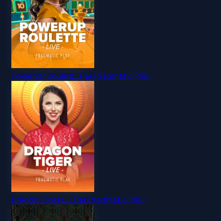
PowerUP Roulett...
Par
Pragmatic Play
Dragon Tiger Li...
Par
Pragmatic Play