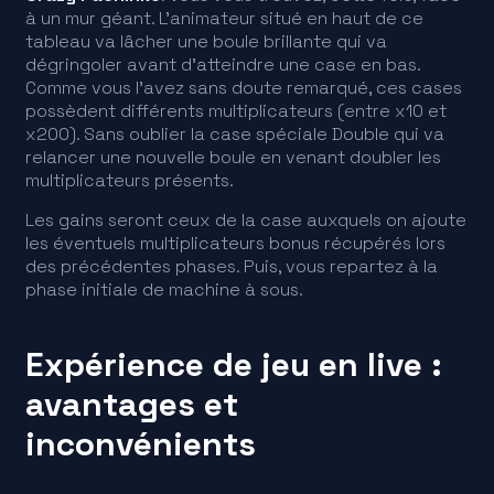
à un mur géant. L’animateur situé en haut de ce
tableau va lâcher une boule brillante qui va
dégringoler avant d’atteindre une case en bas.
Comme vous l’avez sans doute remarqué, ces cases
possèdent différents multiplicateurs (entre x10 et
x200). Sans oublier la case spéciale Double qui va
relancer une nouvelle boule en venant doubler les
multiplicateurs présents.
Les gains seront ceux de la case auxquels on ajoute
les éventuels multiplicateurs bonus récupérés lors
des précédentes phases. Puis, vous repartez à la
phase initiale de machine à sous.
Expérience de jeu en live :
avantages et
inconvénients