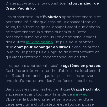
L'interactivité du show constitue l'
atout majeur de
Crazy Pachinko
.
Les présentateurs d'
Evolution
apportent énergie et
personnalité à chaque session. Ils commentent les
tours, félicitent les gains, compatissent aux échecs
et maintiennent un rythme dynamique. Cette
présence humaine crée un lien émotionnel absent
des autres
jeux de casino
. De plus, vous profitez
d’un
chat pour échanger en direct
avec les autres
joueurs. Un petit plus qui ajoute de l’interactivité et
qui vient renforcer l’aspect social de ce titre.
Les joueurs apprécient aussi le
système en phases
.
Certains préfèrent attendre d’obtenir naturellement
les 3 scatters tandis que les plus pressés peuvent
choisir d’acheter une des 2 options disponibles.
Dans tous les cas, il est évident que
Crazy Pachinko
s’adresse avant tout aux fans de ce
mini-jeu
.
Observer la boule chuter et se rapprocher d’une
case avec un multiplicateur élevé (ou de la case