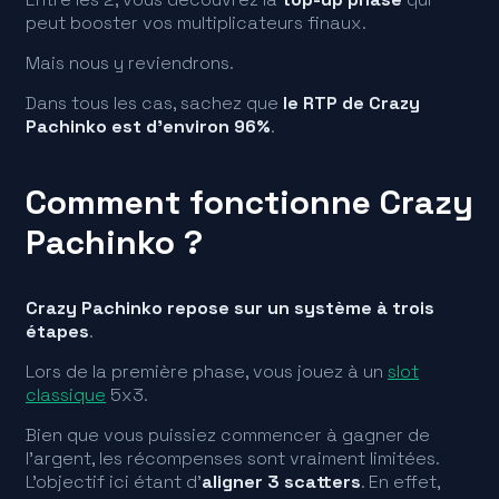
peut booster vos multiplicateurs finaux.
Mais nous y reviendrons.
Dans tous les cas, sachez que
le RTP de Crazy
Pachinko est d’environ 96%
.
Comment fonctionne Crazy
Pachinko ?
Crazy Pachinko repose sur un système à trois
étapes
.
Lors de la première phase, vous jouez à un
slot
classique
5x3.
Bien que vous puissiez commencer à gagner de
l’argent, les récompenses sont vraiment limitées.
L’objectif ici étant d’
aligner 3 scatters
. En effet,