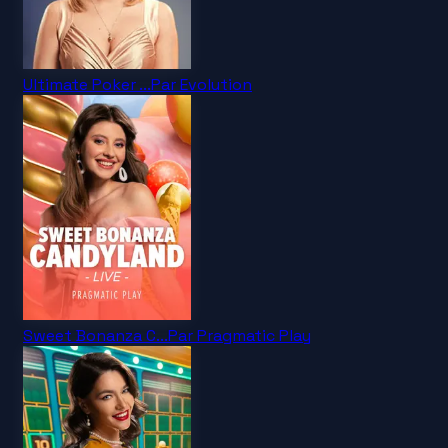
Ultimate Poker ...
Par
Evolution
Sweet Bonanza C...
Par
Pragmatic Play