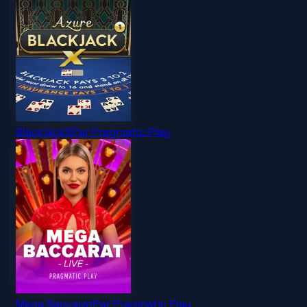
BlackjackX
Par
Pragmatic Play
Mega Baccarat
Par
Pragmatic Play