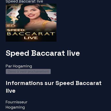
Speed Baccarat live
Speed Baccarat live
Par
Hogaming
Démo à venir prochainement
Informations sur Speed Baccarat
live
Fournisseur
Hogaming