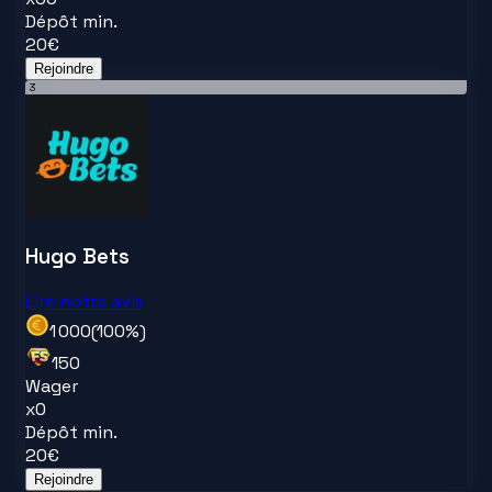
Dépôt min.
20
€
Rejoindre
3
Hugo Bets
Lire notre avis
1 000
(
100
%)
150
Wager
x
0
Dépôt min.
20
€
Rejoindre