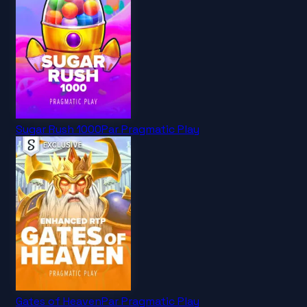
Sugar Rush 1000
Par
Pragmatic Play
Gates of Heaven
Par
Pragmatic Play