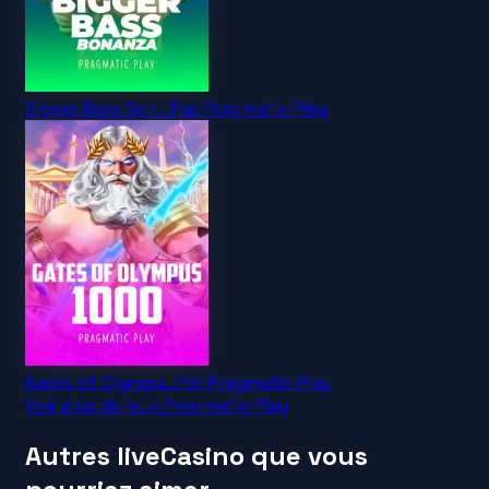
Bigger Bass Bon...
Par
Pragmatic Play
Gates of Olympu...
Par
Pragmatic Play
Voir plus de jeux Pragmatic Play
Autres liveCasino que vous