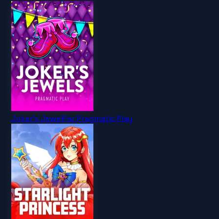
Joker's Jewel
Par
Pragmatic Play