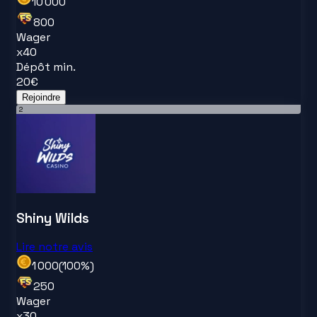
10 000
800
Wager
x
40
Dépôt min.
20
€
Rejoindre
2
Shiny Wilds
Lire notre avis
1 000
(
100
%)
250
Wager
x
30