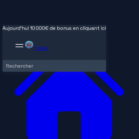
Aujourd'hui 10 000€ de bonus en cliquant ici
TnBet
Rechercher