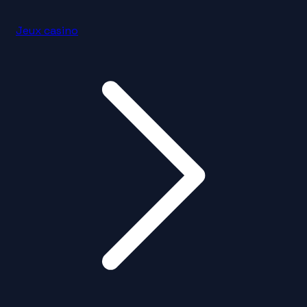
Jeux casino