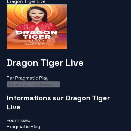
Dragon Tiger Live
Dragon Tiger Live
Par
Pragmatic Play
Démo à venir prochainement
Informations sur Dragon Tiger
Live
Fournisseur
Pragmatic Play